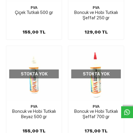
PVA
PVA
Çiçek Tutkalı 500 gr
Boncuk ve Hobi Tutkalı
Şeffaf 250 gr
155,00 TL
129,00 TL
STOKTA YOK
STOKTA YOK
W
h
t
s
a
p
p
D
e
s
e
H
a
t
t
PVA
PVA
Boncuk ve Hobi Tutkalı
Boncuk ve Hobi Tutkalı
Beyaz 500 gr
Şeffaf 700 gr
155,00 TL
175,00 TL