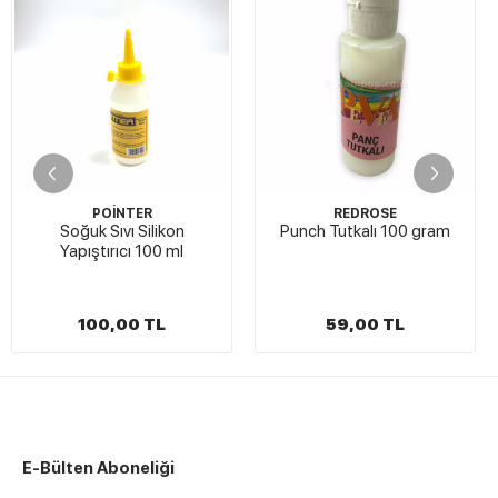
POİNTER
REDROSE
uk Sıvı Silikon
Punch Tutkalı 100 gram
Kalın M
ıştırıcı 100 ml
100,00 TL
59,00 TL
2
E-Bülten Aboneliği