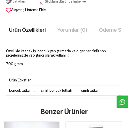
Fiyat Alarmı
Stoklara düşünce haber ver
Alışveriş Listeme Ekle
Ürün Özellikleri
Yorumlar (0)
Ödeme Seçe
Özellikle kasnak işi boncuk yapıştırmada ve diğer her türlü hobi
projelerinizde yapıştırıcı olarak kullanılır.
700 gram.
W
h
t
s
a
p
p
D
e
s
e
H
a
t
t
Ürün Etiketleri
boncuk tutkalı
,
simli boncuk tutkalı
,
simli tutkal
Benzer Ürünler