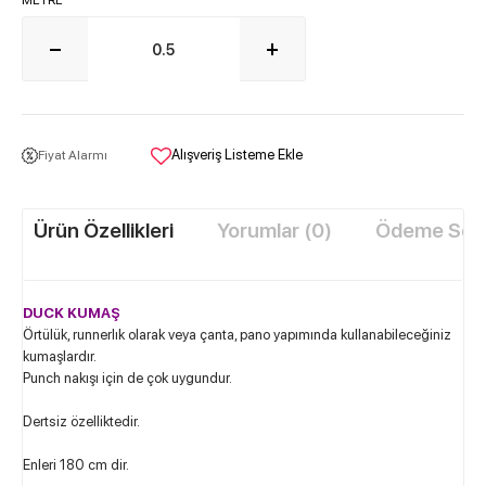
METRE
Alışveriş Listeme Ekle
Fiyat Alarmı
Ürün Özellikleri
Yorumlar (0)
Ödeme Seçe
DUCK KUMAŞ
Örtülük, runnerlık olarak veya çanta, pano yapımında kullanabileceğiniz
kumaşlardır.
Punch nakışı için de çok uygundur.
Dertsiz özelliktedir.
Enleri 180 cm dir.