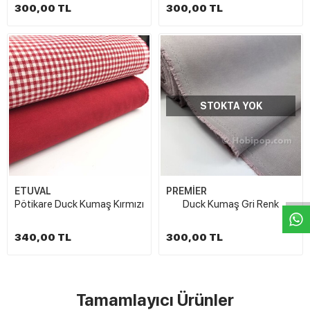
300,00 TL
300,00 TL
STOKTA YOK
W
h
t
s
a
p
p
D
e
s
e
H
a
t
t
ETUVAL
PREMİER
Pötikare Duck Kumaş Kırmızı
Duck Kumaş Gri Renk
340,00 TL
300,00 TL
Tamamlayıcı Ürünler