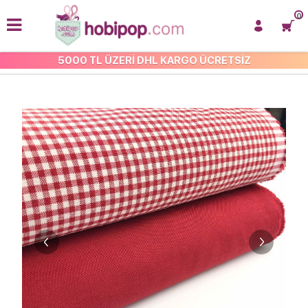
0
5000 TL ÜZERİ DHL KARGO ÜCRETSİZ
DUCK KUMAŞ VE HAM BEZLER