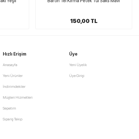
Saks Mavi
Namaz Başörtülük Krep Şifon Kumaş
Zümrüt
140,00 TL
Hızlı Erişim
Üye
Anasayfa
Yeni Üyelik
Yeni Ürünler
Üye Girişi
İndirimdekiler
Müşteri Hizmetleri
Sepetim
Sipariş Takip