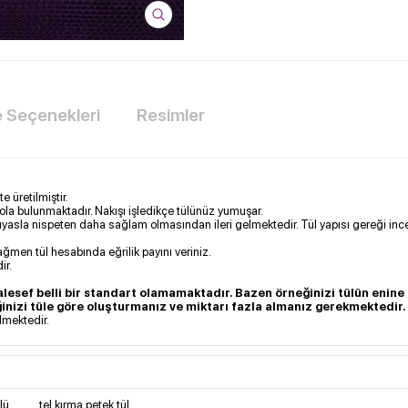
Seçenekleri
Resimler
e üretilmiştir.
 kola bulunmaktadır. Nakışı işledikçe tülünüz yumuşar.
 kıyasla nispeten daha sağlam olmasından ileri gelmektedir. Tül yapısı gereği ince
ağmen tül hesabında eğrilik payını veriniz.
ir.
lesef belli bir standart olamamaktadır. Bazen örneğinizi tülün enin
ğinizi tüle göre oluşturmanız ve miktarı fazla almanız gerekmektedir.
ilmektedir.
lü
,
tel kırma petek tül