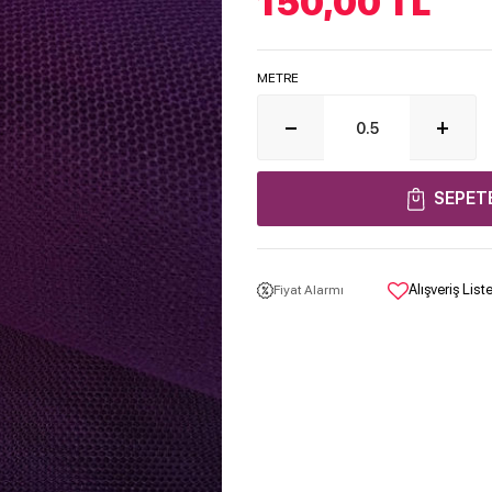
150,00
TL
METRE
SEPET
Alışveriş Lis
Fiyat Alarmı