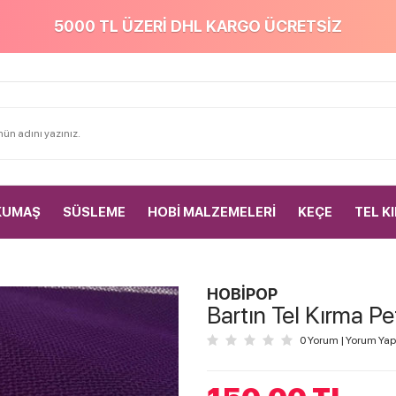
5000 TL ÜZERİ DHL KARGO ÜCRETSİZ
KUMAŞ
SÜSLEME
HOBİ MALZEMELERİ
KEÇE
TEL K
HOBİPOP
Bartın Tel Kırma P
0 Yorum
|
Yorum Yap