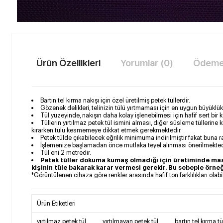
Ürün Özellikleri
Yorumlar (0)
Ödeme 
​Bartın tel kırma nakışı için özel üretilmiş petek tüllerdir.
Gözenek delikleri, telinizin tülü yırtmaması için en uygun büyüklükt
Tül yüzeyinde, nakışın daha kolay işlenebilmesi için hafif sert bir
Tüllerin yırtılmaz petek tül ismini alması, diğer süsleme tüllerine
kırarken tülü kesmemeye dikkat etmek gerekmektedir.
Petek tülde çıkabilecek eğrilik minimuma indirilmiştir fakat buna r
İşlemenize başlamadan önce mutlaka teyel alınması önerilmekted
Tül eni 2 metredir.
Petek tüller dokuma kumaş olmadığı için üretiminde maa
kişinin tüle bakarak karar vermesi gerekir. Bu sebeple örne
*Görüntülenen cihaza göre renkler arasında hafif ton farklılıkları olab
Ürün Etiketleri
yırtılmaz petek tül
,
yırtılmayan petek tül
,
bartın tel kırma tü