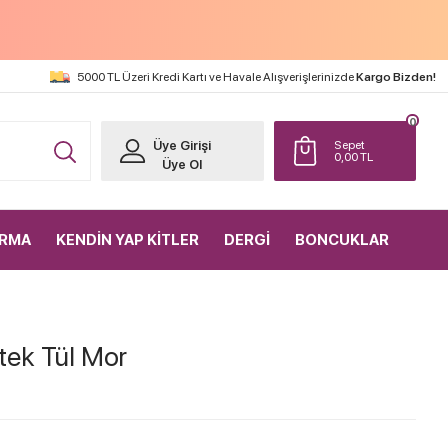
5000 TL Üzeri Kredi Kartı ve Havale Alışverişlerinizde
Kargo Bizden!
0
Üye Girişi
Sepet
0,00
TL
Üye Ol
IRMA
KENDİN YAP KİTLER
DERGİ
BONCUKLAR
etek Tül Mor