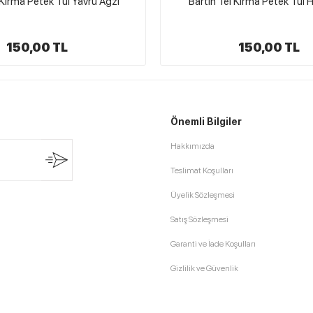
 Kırma Petek Tül Haki Yeşil
Bartın Tel Kırma Petek Tül 
150,00 TL
150,00 TL
Önemli Bilgiler
Hakkımızda
Teslimat Koşulları
Üyelik Sözleşmesi
Satış Sözleşmesi
Garanti ve İade Koşulları
Gizlilik ve Güvenlik