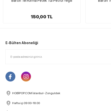
Bartın Tel Kırma Petek Tül Bordo
Bartın Tel 
150,00 TL
E-Bülten Aboneliği
HOBİPOP.COM İstanbul- Zonguldak
Hafta içi 09:00-18.00