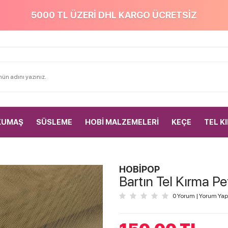
5000 TL ÜZERİ DHL KARGO ÜCRETSİZ
KUMAŞ
SÜSLEME
HOBİ MALZEMELERİ
KEÇE
TEL K
HOBİPOP
Bartın Tel Kırma Pe
0 Yorum
|
Yorum Yap