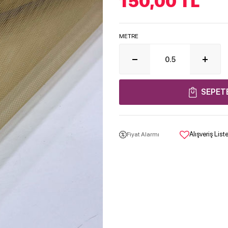
150,00
TL
METRE
SEPET
Alışveriş Lis
Fiyat Alarmı