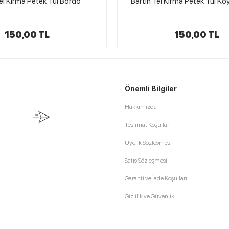
Kırma Petek Tül Koyu Lacivert
Bartın Tel Kırma Petek Tü
150,00 TL
150,00 TL
Önemli Bilgiler
Hakkımızda
Teslimat Koşulları
Üyelik Sözleşmesi
Satış Sözleşmesi
Garanti ve İade Koşulları
Gizlilik ve Güvenlik