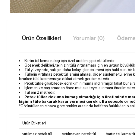
Ürün Özellikleri
Yorumlar (0)
Ödeme 
​Bartın tel kırma nakışı için özel üretilmiş petek tüllerdir.
Gözenek delikleri, telinizin tülü yırtmaması için en uygun büyüklükt
Tül yüzeyinde, nakışın daha kolay işlenebilmesi için hafif sert bir
Tüllerin yırtılmaz petek tül ismini alması, diğer süsleme tüllerine
kırarken tülü kesmemeye dikkat etmek gerekmektedir.
Petek tülde çıkabilecek eğrilik minimuma indirilmiştir fakat buna r
İşlemenize başlamadan önce mutlaka teyel alınması önerilmekted
Tül eni 2 metredir.
Petek tüller dokuma kumaş olmadığı için üretiminde maa
kişinin tüle bakarak karar vermesi gerekir. Bu sebeple örne
*Görüntülenen cihaza göre renkler arasında hafif ton farklılıkları olab
Ürün Etiketleri
yırtılmaz petek tül
,
yırtılmayan petek tül
,
bartın tel kırma tü