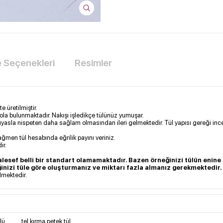
Seçenekleri
Resimler
e üretilmiştir.
 kola bulunmaktadır. Nakışı işledikçe tülünüz yumuşar.
 kıyasla nispeten daha sağlam olmasından ileri gelmektedir. Tül yapısı gereği ince
ağmen tül hesabında eğrilik payını veriniz.
ir.
lesef belli bir standart olamamaktadır. Bazen örneğinizi tülün enin
ğinizi tüle göre oluşturmanız ve miktarı fazla almanız gerekmektedir.
ilmektedir.
lü
,
tel kırma petek tül