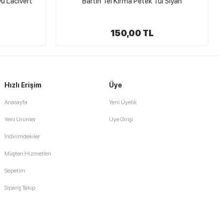
l Siyah
Namaz Başörtülük Krep Şifon Kumaş Beyaz
140,00 TL
Hızlı Erişim
Üye
Anasayfa
Yeni Üyelik
Yeni Ürünler
Üye Girişi
İndirimdekiler
Müşteri Hizmetleri
Sepetim
Sipariş Takip