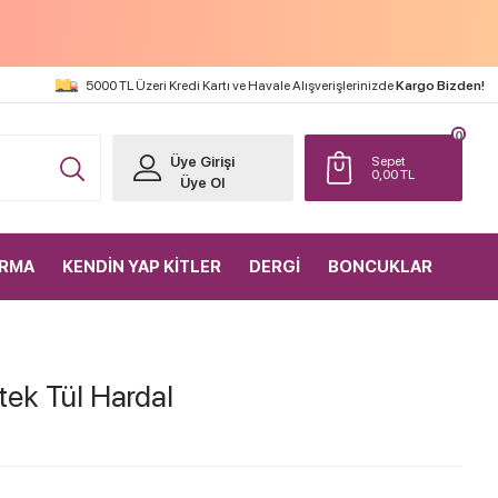
5000 TL Üzeri Kredi Kartı ve Havale Alışverişlerinizde
Kargo Bizden!
0
Üye Girişi
Sepet
0,00
TL
Üye Ol
IRMA
KENDİN YAP KİTLER
DERGİ
BONCUKLAR
tek Tül Hardal