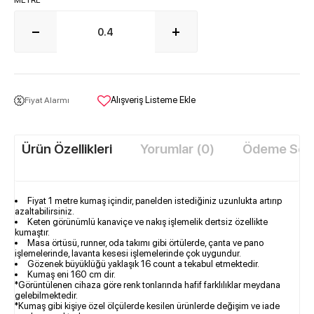
METRE
Alışveriş Listeme Ekle
Fiyat Alarmı
Ürün Özellikleri
Yorumlar (0)
Ödeme Seçe
Fiyat 1 metre kumaş içindir, panelden istediğiniz uzunlukta artırıp
azaltabilirsiniz.
Keten görünümlü kanaviçe ve nakış işlemelik der​tsiz özellikte
kumaştır.
Masa örtüsü, runner, oda takımı gibi örtülerde, çanta ve pano
işlemelerinde, lavanta kesesi işlemelerinde çok uygundur.
Gözenek büyüklüğü yaklaşık 16 count a tekabul etmektedir.
Kumaş eni 160 cm dir.
*Görüntülenen cihaza göre renk tonlarında hafif farklılıklar meydana
gelebilmektedir.
*Kumaş gibi kişiye özel ölçülerde kesilen ürünlerde değişim ve iade