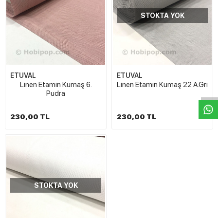
STOKTA YOK
W
h
t
s
a
p
p
D
e
s
e
H
a
t
t
ETUVAL
ETUVAL
Linen Etamin Kumaş 6.
Linen Etamin Kumaş 22 A.Gri
Pudra
230,00 TL
230,00 TL
STOKTA YOK