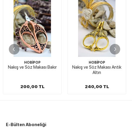
STOK
OBİPOP
HOBİPOP
TA
Söz Makası Bakır
Nakış ve Söz Makası Antik
Plastik Sap
Altın
Y
0,00 TL
240,00 TL
35,
E-Bülten Aboneliği