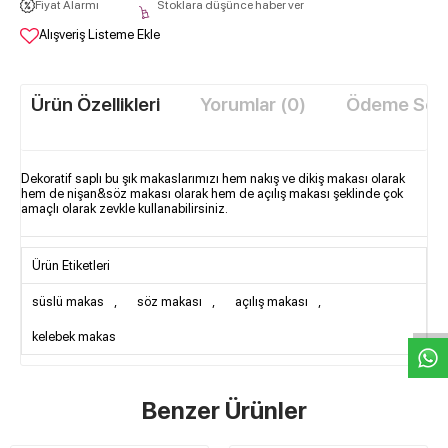
Fiyat Alarmı
Stoklara düşünce haber ver
Alışveriş Listeme Ekle
Ürün Özellikleri
Yorumlar (0)
Ödeme Seçe
Dekoratif saplı bu şık makaslarımızı hem nakış ve dikiş makası olarak
hem de nişan&söz makası olarak hem de açılış makası şeklinde çok
amaçlı olarak zevkle kullanabilirsiniz.
Ürün Etiketleri
W
h
t
s
a
p
p
D
e
s
e
H
a
t
t
süslü makas
,
söz makası
,
açılış makası
,
kelebek makas
Benzer Ürünler