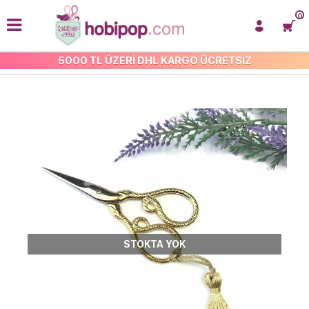
0
5000 TL ÜZERİ DHL KARGO ÜCRETSİZ
MAKAS VE KESİCİLER
STOKTA YOK