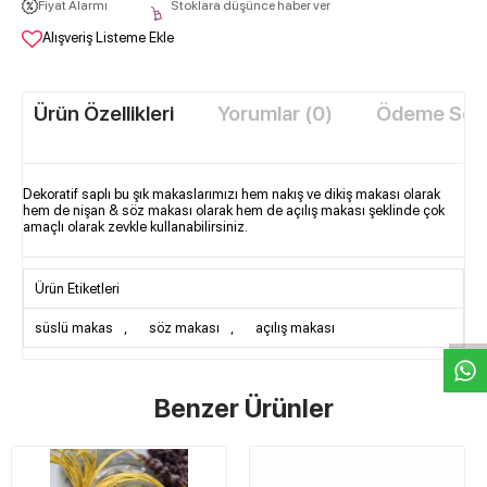
Fiyat Alarmı
Stoklara düşünce haber ver
Alışveriş Listeme Ekle
Ürün Özellikleri
Yorumlar (0)
Ödeme Seçe
Dekoratif saplı bu şık makaslarımızı hem nakış ve dikiş makası olarak
hem de nişan & söz makası olarak hem de açılış makası şeklinde çok
amaçlı olarak zevkle kullanabilirsiniz.
W
h
t
s
a
p
p
D
e
s
e
H
a
t
t
Ürün Etiketleri
süslü makas
,
söz makası
,
açılış makası
Benzer Ürünler