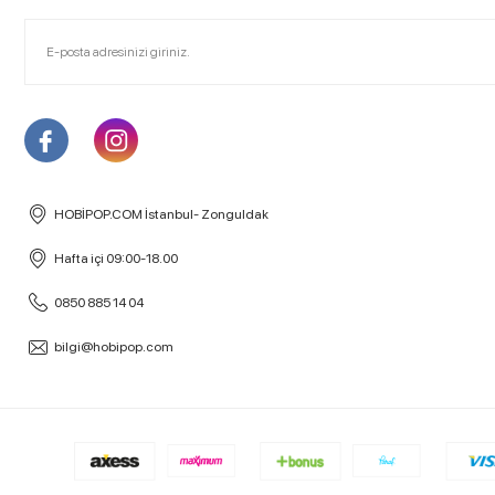
HOBİPOP.COM İstanbul- Zonguldak
Hafta içi 09:00-18.00
0850 885 14 04
bilgi@hobipop.com