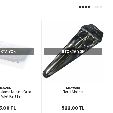
KTA YOK
STOKTA YOK
İLWARD
MİLWARD
Saklama Kutusu Orta
Terzi Makası
Adet Kart İle)
5,00 TL
522,00 TL