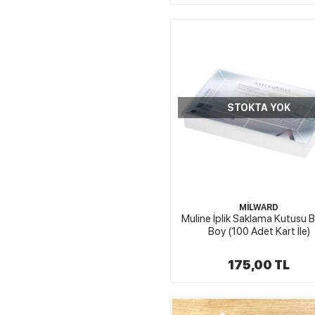
STOKTA YOK
MİLWARD
Muline İplik Saklama Kutusu 
Boy (100 Adet Kart İle)
175,00 TL