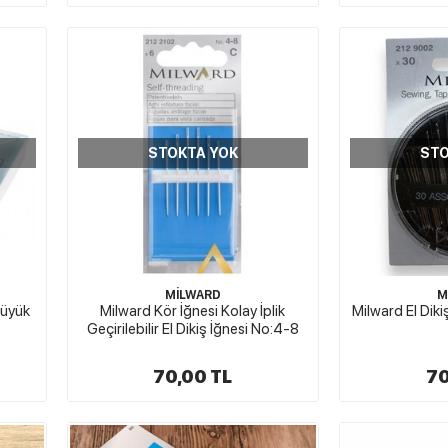
STOKTA YOK
STO
MİLWARD
M
Büyük
Milward Kör İğnesi Kolay İplik
Milward El Diki
Geçirilebilir El Dikiş İğnesi No:4-8
70,00 TL
70