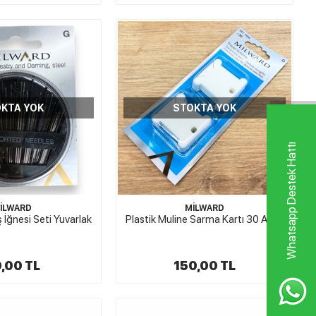
KTA YOK
STOKTA YOK
Whatsapp Destek Hattı
İLWARD
MİLWARD
ş İğnesi Seti Yuvarlak
Plastik Muline Sarma Kartı 30 Adet
,00 TL
150,00 TL