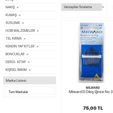
NAKIŞ
KUMAŞ
SÜSLEME
HOBİ MALZEMELERİ
TEL KIRMA
KENDİN YAP KİTLER
BONCUKLAR
DERGİ- KİTAP
KİŞİSEL BAKIM
Marka Listesi
MİLWARD
Milward El Dikiş İğnesi No:
75,00 TL