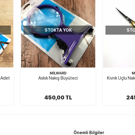
STOKTA YOK
STO
MİLWARD
M
 Adet
Askılı Nakış Büyüteci
Kıvrık Uçlu Na
450,00 TL
24
Önemli Bilgiler