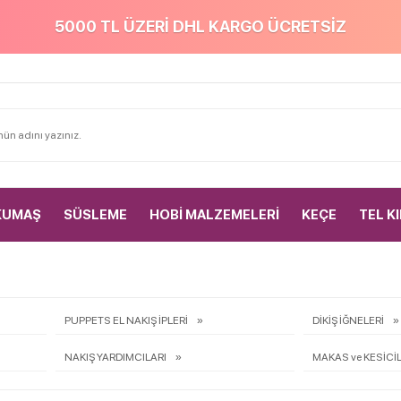
5000 TL ÜZERİ DHL KARGO ÜCRETSİZ
KUMAŞ
SÜSLEME
HOBİ MALZEMELERİ
KEÇE
TEL K
PUPPETS EL NAKIŞ İPLERİ
DİKİŞ İĞNELERİ
NAKIŞ YARDIMCILARI
MAKAS ve KESİCİ