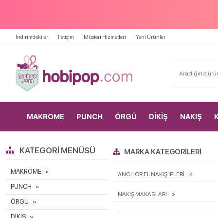
İndirimdekiler
İletişim
Müşteri Hizmetleri
Yeni Ürünler
MAKROME
PUNCH
ÖRGÜ
DİKİŞ
NAKIŞ
KATEGORI MENÜSÜ
MARKA KATEGORILERI
MAKROME
ANCHOR EL NAKIŞ İPLERİ
PUNCH
NAKIŞ MAKASLARI
ÖRGÜ
DİKİŞ