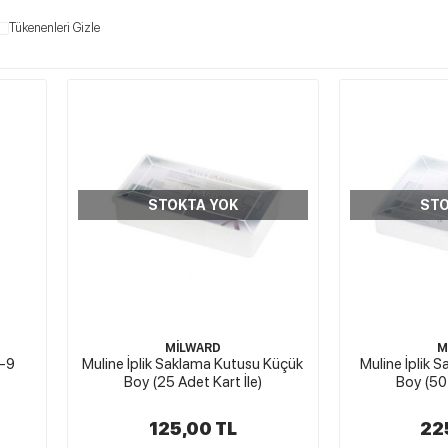
Tükenenleri Gizle
STOKTA YOK
STO
MİLWARD
M
3-9
Muline İplik Saklama Kutusu Küçük
Muline İplik 
Boy (25 Adet Kart İle)
Boy (50 
125,00 TL
22