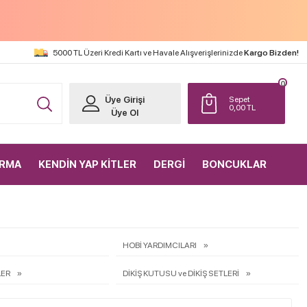
5000 TL Üzeri Kredi Kartı ve Havale Alışverişlerinizde
Kargo Bizden!
0
Üye Girişi
Sepet
0,00
TL
Üye Ol
IRMA
KENDİN YAP KİTLER
DERGİ
BONCUKLAR
HOBİ YARDIMCILARI
LER
DİKİŞ KUTUSU ve DİKİŞ SETLERİ