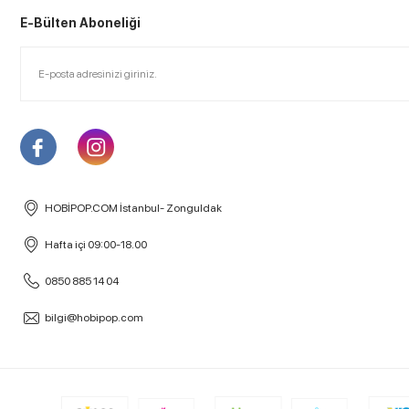
E-Bülten Aboneliği
HOBİPOP.COM İstanbul- Zonguldak
Hafta içi 09:00-18.00
0850 885 14 04
bilgi@hobipop.com