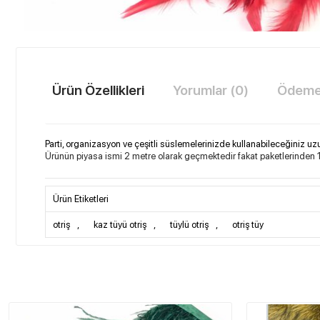
Ürün Özellikleri
Yorumlar (0)
Ödeme 
Parti, organizasyon ve çeşitli süslemelerinizde kullanabileceğiniz uzun
Ürünün piyasa ismi 2 metre olarak geçmektedir fakat paketlerinden 1
Ürün Etiketleri
otriş
,
kaz tüyü otriş
,
tüylü otriş
,
otriş tüy