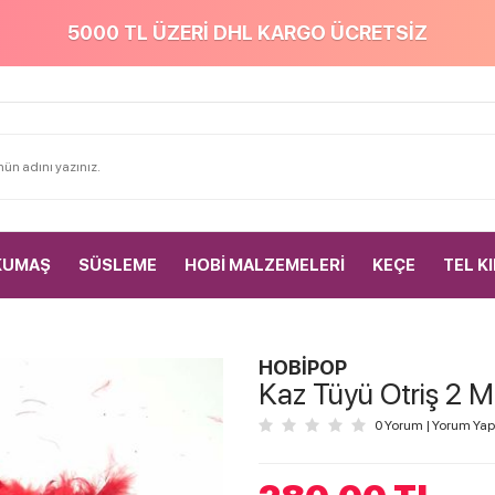
5000 TL ÜZERİ DHL KARGO ÜCRETSİZ
KUMAŞ
SÜSLEME
HOBİ MALZEMELERİ
KEÇE
TEL K
HOBİPOP
Kaz Tüyü Otriş 2 M
0 Yorum
|
Yorum Yap