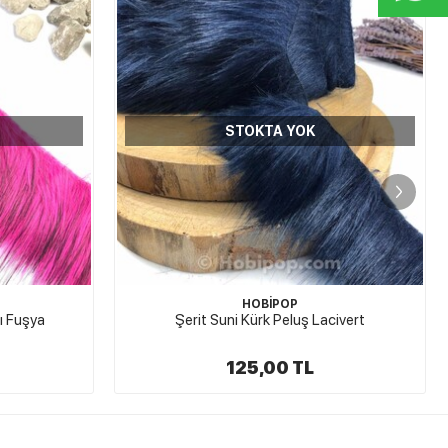
STOKTA YOK
HOBİPOP
civert
Şerit Devekuşu Tüyü Pembe
199,00 TL