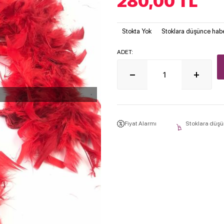
280,00
TL
Stokta Yok
Stoklara düşünce habe
ADET:
Fiyat Alarmı
Stoklara düşü