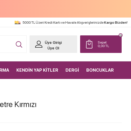
5000 TL Üzeri Kredi Kartı ve Havale Alışverişlerinizde
Kargo Bizden!
0
Üye Girişi
Sepet
0,00
TL
Üye Ol
IRMA
KENDİN YAP KİTLER
DERGİ
BONCUKLAR
etre Kırmızı