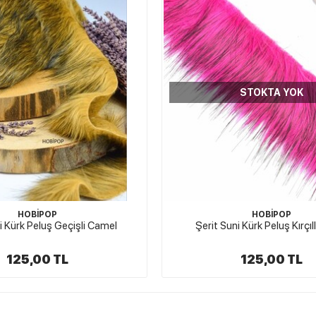
STOKTA YOK
STOKTA YOK
HOBİPOP
HOBİPOP
i Kürk Peluş Kırçıllı Fuşya
Şerit Suni Kürk Peluş La
125,00 TL
125,00 TL