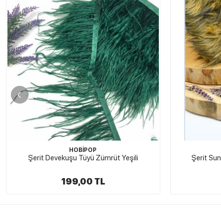
HOBİPOP
Şerit Suni Kürk Peluş Geçişli Camel
Şerit Sun
125,00 TL