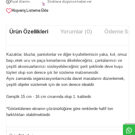
Fiyat Alarmı
Stoklara düşünce haber ver
Alışveriş Listeme Ekle
Ürün Özellikleri
Yorumlar (0)
Ödeme Seçe
Kazaklar, bluzlar, pantolonlar ve diğer kıyafetlerinizin yaka, kol, omuz
başı,etek ucu ve paça kenarlarına dikebileceğiniz, çantalarınızı ve
çeşitli aksesuarlarınızı süsleyebileceğiniz şerit şeklinde deve kuşu
tüyleri olup son derece şık bir süsleme malzemesidir.
Aynı zamanda organizasyonlarınızda davet masalarını düzenlemek,
çeşitli objeler süslemek için de son derece idealdir.
Genşlik 15 cm - 16 cm civarında olup 1. kalitedir.
W
h
t
s
a
p
p
D
e
s
e
H
a
t
t
*Görüntülenen ekranın çözünürlüğüne göre renklerde hafif ton
farklılıkları olabilmektedir.