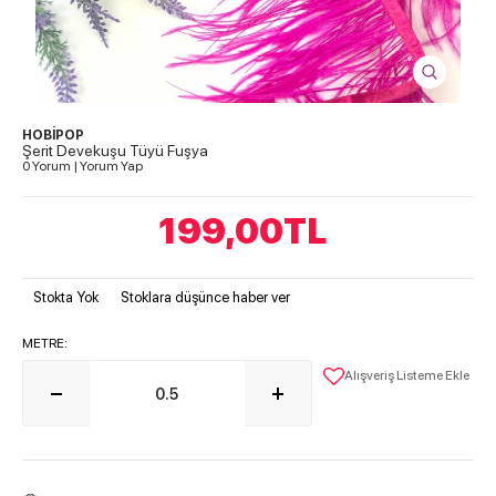
HOBİPOP
Şerit Devekuşu Tüyü Fuşya
0 Yorum
|
Yorum Yap
199,00
TL
Stokta Yok
Stoklara düşünce haber ver
METRE:
Alışveriş Listeme Ekle