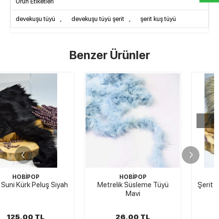
Ürün Etiketleri
devekuşu tüyü
,
devekuşu tüyü şerit
,
şerit kuş tüyü
Benzer Ürünler
STOKTA YOK
HOBİPOP
HOBİPOP
Metrelik Süsleme Tüyü
Şerit Suni Kürk Peluş Kırçıllı
Mavi
Kapiçino
26,00 TL
125,00 TL