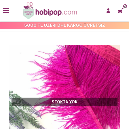
0
5000 TL ÜZERİ DHL KARGO ÜCRETSİZ
SUNİ KÜRK VE TÜYLER
STOKTA YOK