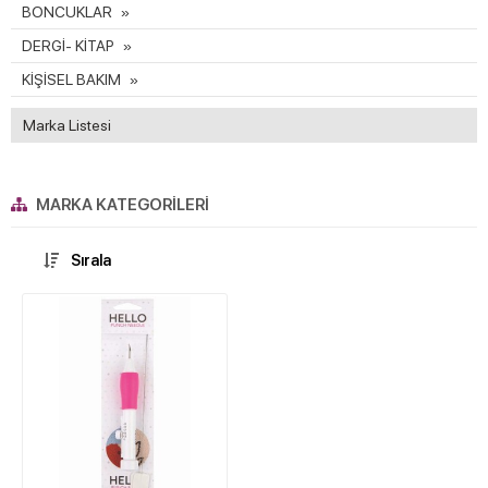
BONCUKLAR
DERGİ- KİTAP
KİŞİSEL BAKIM
Marka Listesi
MARKA KATEGORILERI
Sırala
W
h
t
s
a
p
p
D
e
s
e
H
a
t
t