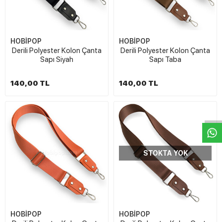
HOBİPOP
HOBİPOP
Derili Polyester Kolon Çanta
Derili Polyester Kolon Çanta
Sapı Siyah
Sapı Taba
140,00 TL
140,00 TL
W
h
t
s
a
p
p
D
e
s
e
H
a
t
t
STOKTA YOK
HOBİPOP
HOBİPOP