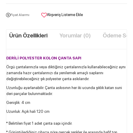
Alışveriş Listeme Ekle
Fiyat Alarmı
Ürün Özellikleri
Yorumlar (0)
Ödeme Seçe
DERİLİ POLYESTER KOLON ÇANTA SAPI
Örgü çantalarınızla veya diktiğiniz çantalarınızla kullanabileceğiniz aynı
zamanda hazır çantalarınızı da yenilemek amaçlı saplarını
değiştirebileceğiniz şık polyester çanta askılarıdır.
Uzunluğu ayarlanabilir. Çanta askısının her iki ucunda şıklık katan suni
deri parçalar bulunmaktadır.
Genişlik: 4 cm
Uzunluk: Açık hali 120 cm
* Belirtilen fiyat 1 adet çanta sapı içindir.
* Görüntülediğiniz cihaza göre gerçek renkler ile arasında hafif ton