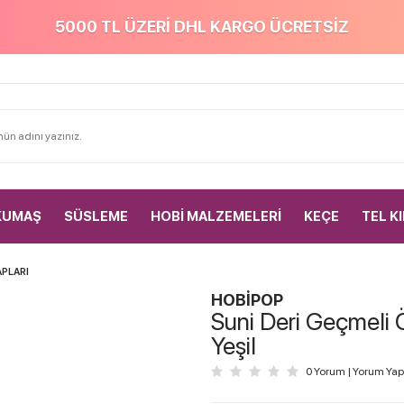
5000 TL ÜZERİ DHL KARGO ÜCRETSİZ
KUMAŞ
SÜSLEME
HOBİ MALZEMELERİ
KEÇE
TEL K
PLARI
HOBİPOP
Suni Deri Geçmeli 
Yeşil
0 Yorum
|
Yorum Yap