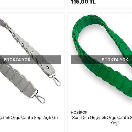
115,00 TL
STOKTA YOK
STOKTA YOK
HOBİPOP
çmeli Örgü Çanta Sapı Açık Gri
Suni Deri Geçmeli Örgü Çanta 
Yeşil