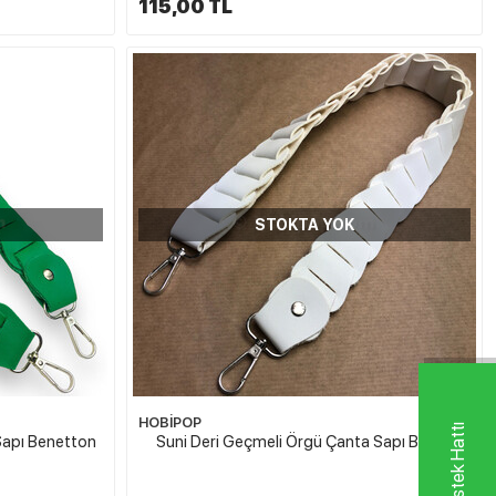
115,00 TL
STOKTA YOK
HOBİPOP
Sapı Benetton
Suni Deri Geçmeli Örgü Çanta Sapı Beyaz