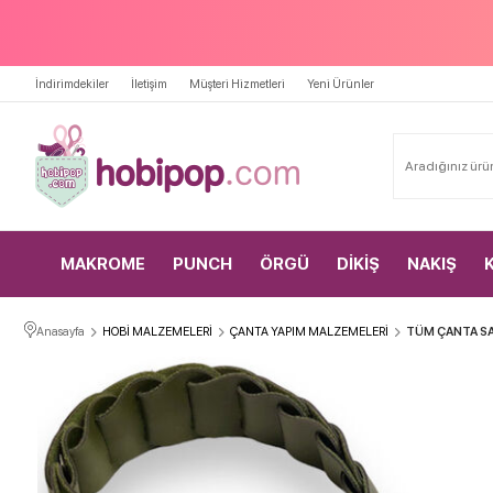
İndirimdekiler
İletişim
Müşteri Hizmetleri
Yeni Ürünler
MAKROME
PUNCH
ÖRGÜ
DİKİŞ
NAKIŞ
Anasayfa
HOBİ MALZEMELERİ
ÇANTA YAPIM MALZEMELERİ
TÜM ÇANTA SA