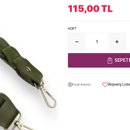
115,00
TL
ADET
SEPET
Alışveriş Lis
Fiyat Alarmı