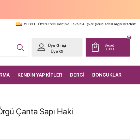
5000 TL Üzeri Kredi Kartı ve Havale Alışverişlerinizde
Kargo Bizden!
0
Üye Girişi
Sepet
0,00
TL
Üye Ol
IRMA
KENDİN YAP KİTLER
DERGİ
BONCUKLAR
Örgü Çanta Sapı Haki