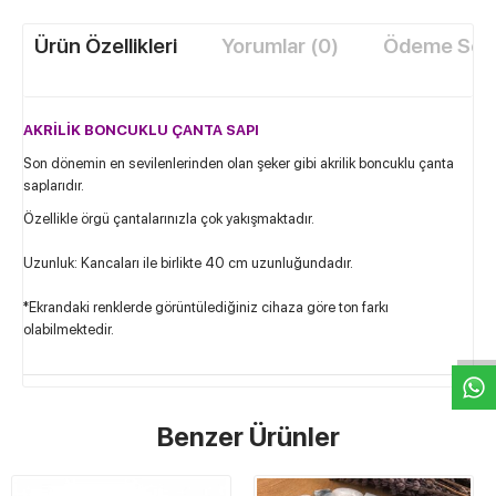
Ürün Özellikleri
Yorumlar (0)
Ödeme Seçe
AKRİLİK BONCUKLU ÇANTA SAPI
Son dönemin en sevilenlerinden olan şeker gibi akrilik boncuklu çanta
saplarıdır.
Özellikle örgü çantalarınızla çok yakışmaktadır.
Uzunluk: Kancaları ile birlikte 40 cm uzunluğundadır.
W
h
t
s
a
p
p
D
e
s
e
H
a
t
t
*Ekrandaki renklerde görüntülediğiniz cihaza göre ton farkı
olabilmektedir.
Benzer Ürünler