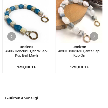
HOBİPOP
HOBİPOP
a Sapı
Akrilik Boncuklu Çanta Sapı
Akrilik Zincir Çanta Sa
Küp Gri
Pudra
179,00 TL
119,00 TL
E-Bülten Aboneliği