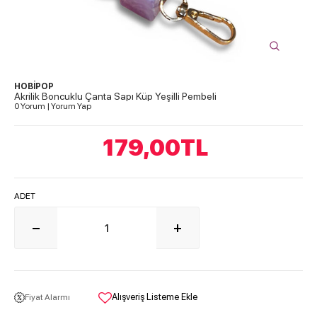
HOBİPOP
Akrilik Boncuklu Çanta Sapı Küp Yeşilli Pembeli
0 Yorum
|
Yorum Yap
179,00
TL
ADET
Alışveriş Listeme Ekle
Fiyat Alarmı