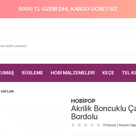
5000 TL ÜZERİ DHL KARGO ÜCRETSİZ
KUMAŞ
SÜSLEME
HOBİ MALZEMELERİ
KEÇE
TEL K
 SAPLARI
HOBİPOP
Akrilik Boncuklu Ça
Bordolu
0 Yorum
|
Yorum Yap