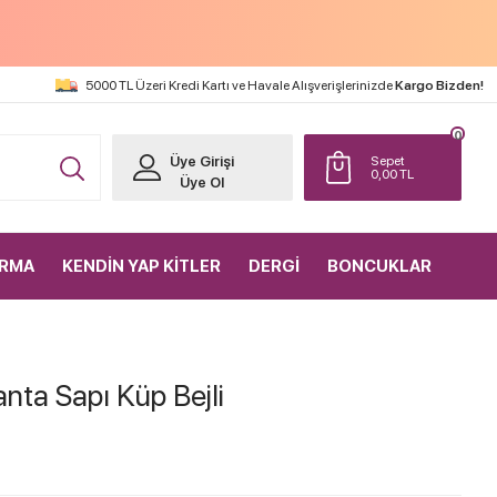
5000 TL Üzeri Kredi Kartı ve Havale Alışverişlerinizde
Kargo Bizden!
0
Üye Girişi
Sepet
0,00
TL
Üye Ol
IRMA
KENDİN YAP KİTLER
DERGİ
BONCUKLAR
nta Sapı Küp Bejli