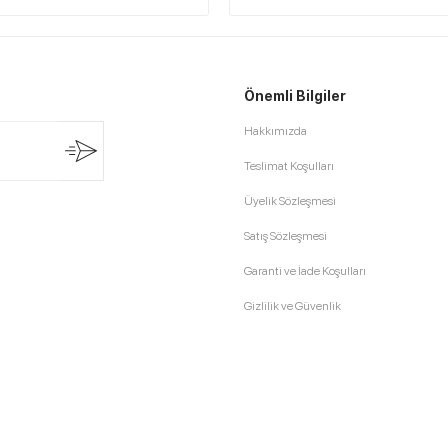
Önemli Bilgiler
Hakkımızda
Teslimat Koşulları
Üyelik Sözleşmesi
Satış Sözleşmesi
Garanti ve İade Koşulları
Gizlilik ve Güvenlik