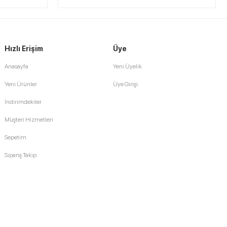
Hızlı Erişim
Üye
Anasayfa
Yeni Üyelik
Yeni Ürünler
Üye Girişi
İndirimdekiler
Müşteri Hizmetleri
Sepetim
Sipariş Takip