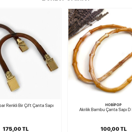
STOKTA YOK
HOBİPOP
HOBİPOP
ambu Çanta Sapı D Kehribar
Akrilik Boncuklu Çanta Sap
100,00 TL
179,00 TL