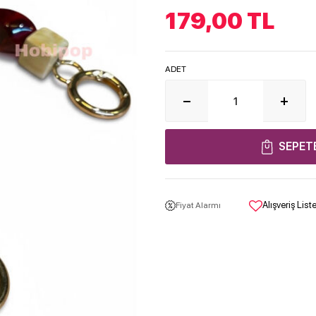
179,00
TL
ADET
SEPET
Alışveriş Lis
Fiyat Alarmı