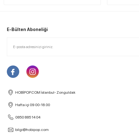
E-Bülten Aboneliği
HOBİPOP.COM İstanbul- Zonguldak
Hafta içi 09:00-18.00
0850 885 14 04
bilgi@hobipop.com