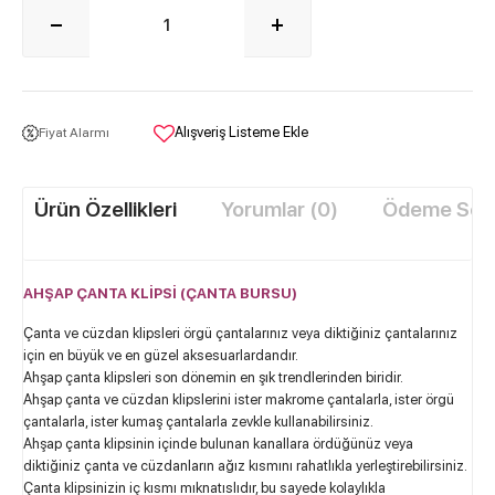
Alışveriş Listeme Ekle
Fiyat Alarmı
Ürün Özellikleri
Yorumlar (0)
Ödeme Seçe
AHŞAP ÇANTA KLİPSİ (ÇANTA BURSU)
Çanta ve cüzdan klipsleri örgü çantalarınız veya diktiğiniz çantalarınız
için en büyük ve en güzel aksesuarlardandır.
Ahşap çanta klipsleri son dönemin en şık trendlerinden biridir.
Ahşap çanta ve cüzdan klipslerini ister makrome çantalarla, ister örgü
çantalarla, ister kumaş çantalarla zevkle kullanabilirsiniz.
Ahşap çanta klipsinin içinde bulunan kanallara ördüğünüz veya
diktiğiniz çanta ve cüzdanların ağız kısmını rahatlıkla yerleştirebilirsiniz.
Çanta klipsinizin iç kısmı mıknatıslıdır, bu sayede kolaylıkla