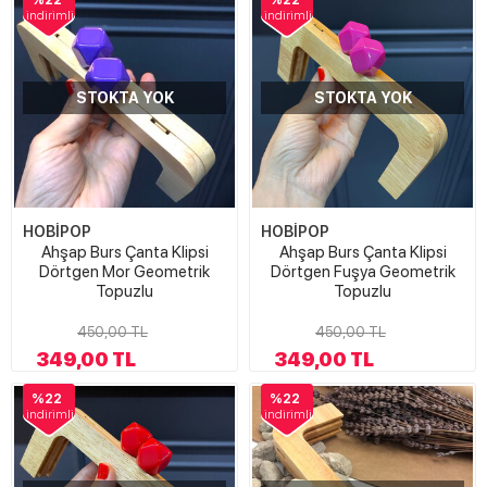
%22
%22
indirimli
indirimli
STOKTA YOK
STOKTA YOK
HOBİPOP
HOBİPOP
Ahşap Burs Çanta Klipsi
Ahşap Burs Çanta Klipsi
Dörtgen Mor Geometrik
Dörtgen Fuşya Geometrik
Topuzlu
Topuzlu
450,00 TL
450,00 TL
349,00 TL
349,00 TL
%22
%22
indirimli
indirimli