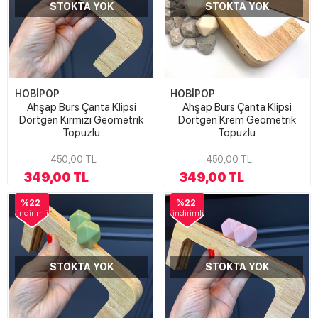
STOKTA YOK
STOKTA YOK
HOBİPOP
HOBİPOP
Ahşap Burs Çanta Klipsi
Ahşap Burs Çanta Klipsi
Dörtgen Kırmızı Geometrik
Dörtgen Krem Geometrik
Topuzlu
Topuzlu
450,00 TL
450,00 TL
349,00 TL
349,00 TL
%22
%22
indirimli
indirimli
STOKTA YOK
STOKTA YOK