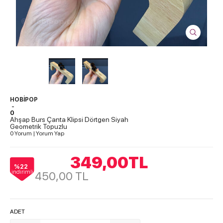
HOBİPOP
-
0
Ahşap Burs Çanta Klipsi Dörtgen Siyah
Geometrik Topuzlu
0 Yorum
|
Yorum Yap
349,00
TL
%22
indirimli
450,00
TL
ADET