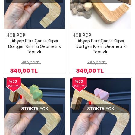
HOBİPOP
HOBİPOP
Ahşap Burs Çanta Klipsi
Ahşap Burs Çanta Klipsi
Dörtgen Kırmızı Geometrik
Dörtgen Krem Geometrik
Topuzlu
Topuzlu
450,00 TL
450,00 TL
349,00 TL
349,00 TL
%22
%22
indirimli
indirimli
STOKTA YOK
STOKTA YOK