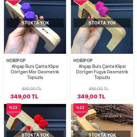
STOKTA YOK
STOKTA YOK
HOBİPOP
HOBİPOP
Ahşap Burs Çanta Klipsi
Ahşap Burs Çanta Klipsi
Dörtgen Mor Geometrik
Dörtgen Fuşya Geometrik
Topuzlu
Topuzlu
450,00 TL
450,00 TL
349,00 TL
349,00 TL
%22
%22
indirimli
indirimli
STOKTA YOK
STOKTA YOK