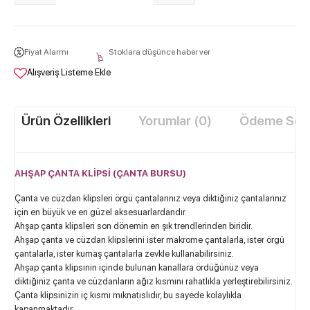
Fiyat Alarmı
Stoklara düşünce haber ver
Alışveriş Listeme Ekle
Ürün Özellikleri
Yorumlar (0)
Ödeme Seçe
AHŞAP ÇANTA KLİPSİ (ÇANTA BURSU)
Çanta ve cüzdan klipsleri örgü çantalarınız veya diktiğiniz çantalarınız
için en büyük ve en güzel aksesuarlardandır.
Ahşap çanta klipsleri son dönemin en şık trendlerinden biridir.
Ahşap çanta ve cüzdan klipslerini ister makrome çantalarla, ister örgü
çantalarla, ister kumaş çantalarla zevkle kullanabilirsiniz.
Ahşap çanta klipsinin içinde bulunan kanallara ördüğünüz veya
diktiğiniz çanta ve cüzdanların ağız kısmını rahatlıkla yerleştirebilirsiniz.
Çanta klipsinizin iç kısmı mıknatıslıdır, bu sayede kolaylıkla
kapanmaktadır.