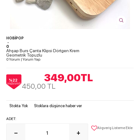
HOBİPOP
-
0
Ahşap Burs Çanta Klipsi Dörtgen Krem
Geometrik Topuzlu
0 Yorum
|
Yorum Yap
349,00
TL
%22
indirimli
450,00
TL
Stokta Yok
Stoklara düşünce haber ver
ADET:
Alışveriş Listeme Ekle