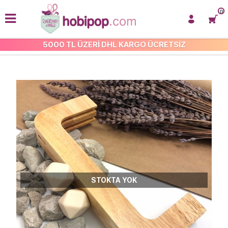
0
5000 TL ÜZERİ DHL KARGO ÜCRETSİZ
ÇANTA BURSLARI
STOKTA YOK