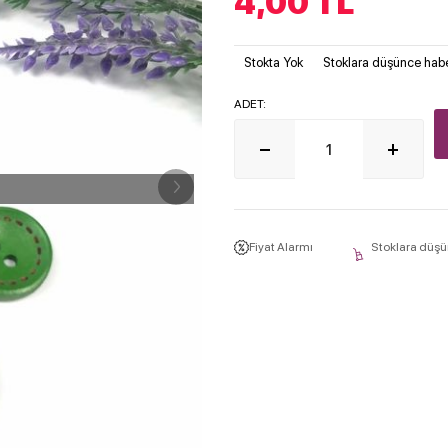
4,00
TL
Stokta Yok
Stoklara düşünce habe
ADET:
Fiyat Alarmı
Stoklara düşü