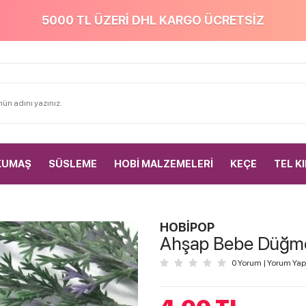
5000 TL ÜZERİ DHL KARGO ÜCRETSİZ
KUMAŞ
SÜSLEME
HOBİ MALZEMELERİ
KEÇE
TEL K
HOBİPOP
Ahşap Bebe Düğme 1
0 Yorum
|
Yorum Yap