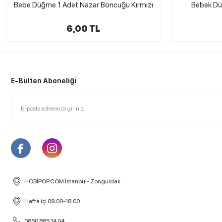
Bebek Düğmesi Mantar Yeşil 1 Adet
Bebe Düğme 
5,00 TL
E-Bülten Aboneliği
HOBİPOP.COM İstanbul- Zonguldak
Hafta içi 09:00-18.00
0850 885 14 04