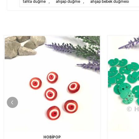
tahta düğme
,
ahşap düğme
,
ahşap bebek düğmesi
HOBİPOP