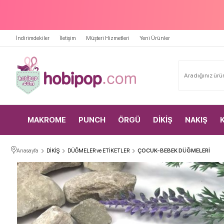
İndirimdekiler
İletişim
Müşteri Hizmetleri
Yeni Ürünler
MAKROME
PUNCH
ÖRGÜ
DİKİŞ
NAKIŞ
Anasayfa
DİKİŞ
DÜĞMELER ve ETİKETLER
ÇOCUK-BEBEK DÜĞMELERİ