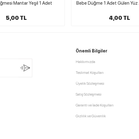
1 Adet Gülen Yüz Açık Pembe
Bebe Düğmesi Çiçek 1 Adet
4,00 TL
4,00 TL
Önemli Bilgiler
Hakkımızda
Teslimat Koşulları
Üyelik Sözleşmesi
Satış Sözleşmesi
Garanti ve İade Koşulları
Gizlilik ve Güvenlik