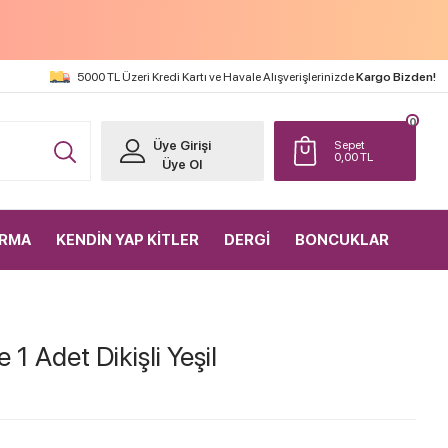
5000 TL Üzeri Kredi Kartı ve Havale Alışverişlerinizde
Kargo Bizden!
0
Üye Girişi
Sepet
0,00
TL
Üye Ol
IRMA
KENDİN YAP KİTLER
DERGİ
BONCUKLAR
 Adet Dikişli Yeşil