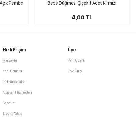
 Kırmızı
Handmade Ahşap Düğme Sarı 1 Adet
4,00 TL
Hızlı Erişim
Üye
Anasayfa
Yeni Üyelik
Yeni Ürünler
Üye Girişi
İndirimdekiler
Müşteri Hizmetleri
Sepetim
Sipariş Takip