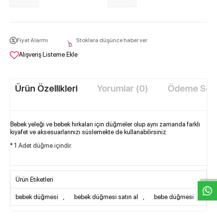
Fiyat Alarmı
Stoklara düşünce haber ver
Alışveriş Listeme Ekle
Ürün Özellikleri
Yorumlar (0)
Ödeme Seçe
Bebek yeleği ve bebek hırkaları için düğmeler olup aynı zamanda farklı
kıyafet ve aksesuarlarınızı süslemekte de kullanabilirsiniz.
* 1 Adet düğme içindir.
W
h
t
s
a
p
p
D
e
s
e
H
a
t
t
Ürün Etiketleri
bebek düğmesi
,
bebek düğmesi satın al
,
bebe düğmesi