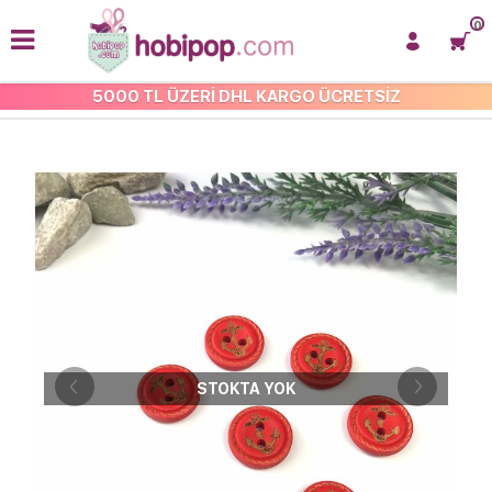
0
5000 TL ÜZERİ DHL KARGO ÜCRETSİZ
ÇOCUK-BEBEK DÜĞMELERİ
STOKTA YOK