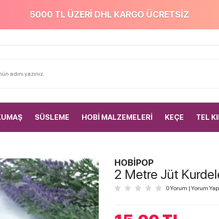
5000 TL ÜZERİ DHL KARGO ÜCRETSİZ
KUMAŞ
SÜSLEME
HOBİ MALZEMELERİ
KEÇE
TEL K
HOBİPOP
2 Metre Jüt Kurde
0 Yorum
|
Yorum Yap