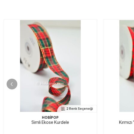
2 Renk Seçeneği
HOBİPOP
Kırmızı Yeşil Simli Ekose Kurdele
Yılbaşı Kart