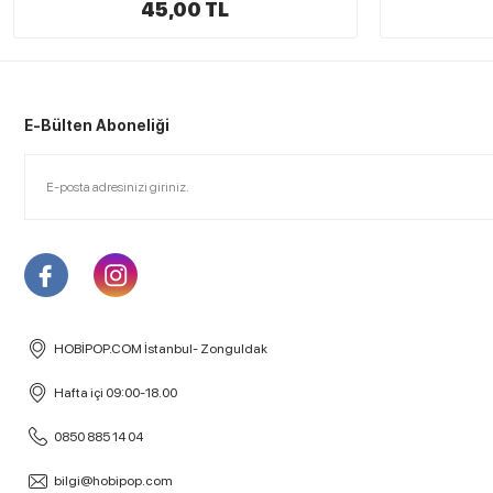
45,00 TL
E-Bülten Aboneliği
HOBİPOP.COM İstanbul- Zonguldak
Hafta içi 09:00-18.00
0850 885 14 04
bilgi@hobipop.com