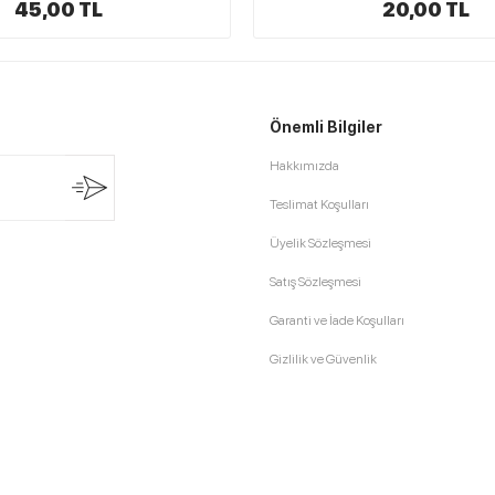
20,00 TL
176,00 TL
Önemli Bilgiler
Hakkımızda
Teslimat Koşulları
Üyelik Sözleşmesi
Satış Sözleşmesi
Garanti ve İade Koşulları
Gizlilik ve Güvenlik