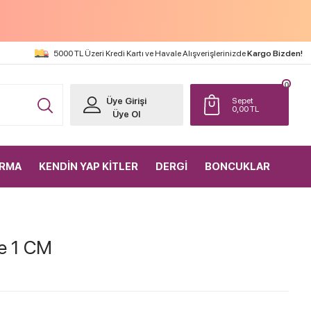
5000 TL Üzeri Kredi Kartı ve Havale Alışverişlerinizde
Kargo Bizden!
0
Üye Girişi
Sepet
0,00
TL
Üye Ol
IRMA
KENDİN YAP KİTLER
DERGİ
BONCUKLAR
le 1 CM