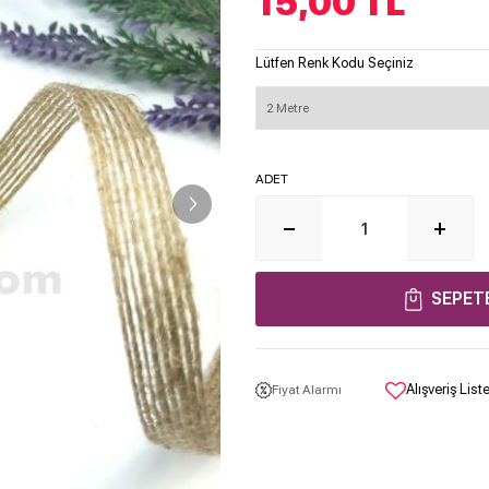
15,00
TL
Lütfen Renk Kodu Seçiniz
ADET
SEPET
Alışveriş Lis
Fiyat Alarmı