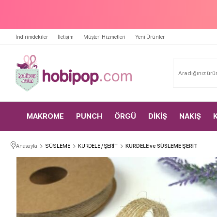
İndirimdekiler
İletişim
Müşteri Hizmetleri
Yeni Ürünler
MAKROME
PUNCH
ÖRGÜ
DİKİŞ
NAKIŞ
Anasayfa
SÜSLEME
KURDELE / ŞERİT
KURDELE ve SÜSLEME ŞERİT