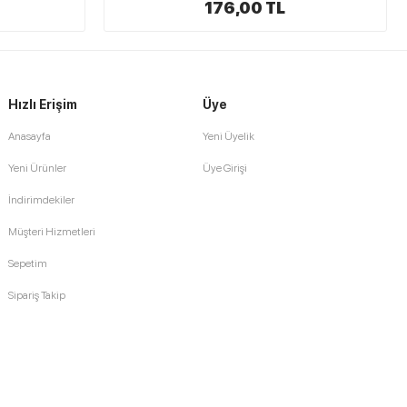
55,00 TL
Hızlı Erişim
Üye
Anasayfa
Yeni Üyelik
Yeni Ürünler
Üye Girişi
İndirimdekiler
Müşteri Hizmetleri
Sepetim
Sipariş Takip