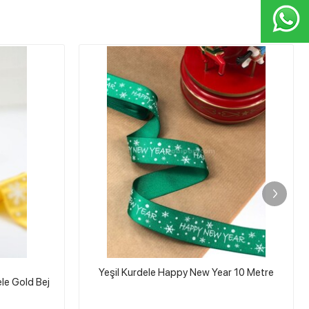
STOKTA YOK
r 10 Metre
HOBİPOP
Renkli Ponponlu Şerit 1 Metre