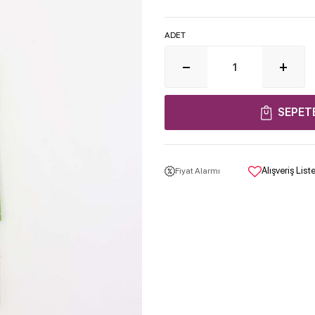
ADET
SEPET
Alışveriş Lis
Fiyat Alarmı