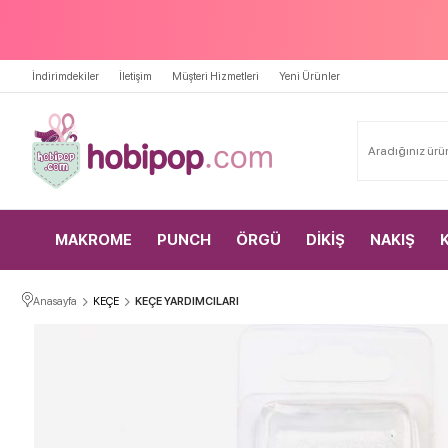
İndirimdekiler
İletişim
Müşteri Hizmetleri
Yeni Ürünler
MAKROME
PUNCH
ÖRGÜ
DİKİŞ
NAKIŞ
Anasayfa
KEÇE
KEÇE YARDIMCILARI