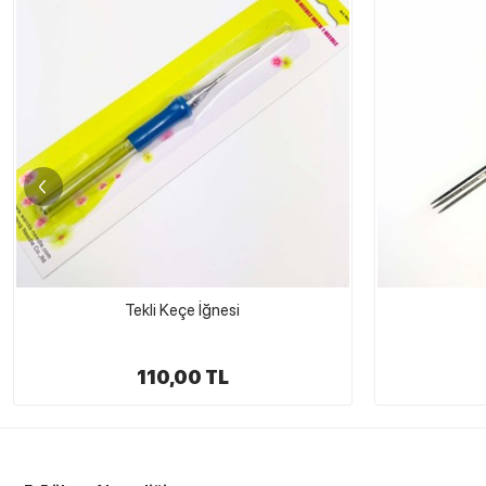
3'lü Keçe İğnesi
199,00 TL