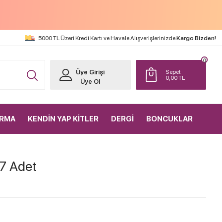
5000 TL Üzeri Kredi Kartı ve Havale Alışverişlerinizde
Kargo Bizden!
0
Üye Girişi
Sepet
0,00
TL
Üye Ol
IRMA
KENDİN YAP KİTLER
DERGİ
BONCUKLAR
 7 Adet