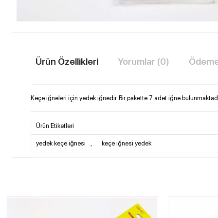
Ürün Özellikleri
Yorumlar (0)
Ödeme 
Keçe iğneleri için yedek iğnedir. Bir pakette 7 adet iğne bulunmaktadı
Ürün Etiketleri
yedek keçe iğnesi
,
keçe iğnesi yedek