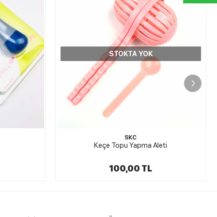
STOKTA YOK
Keçe Fırçası- Keçe İğne Altlığı Büyük Boy
eti
279,00 TL