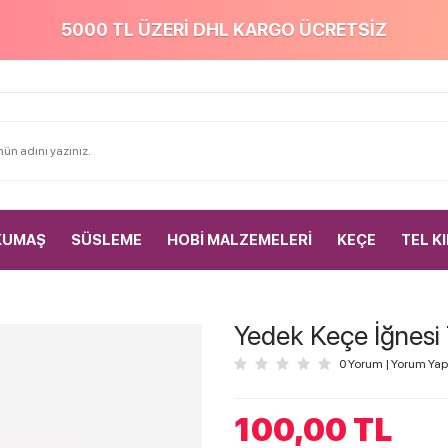
5000 TL ÜZERİ DHL KARGO ÜCRETSİZ
KUMAŞ
SÜSLEME
HOBİ MALZEMELERİ
KEÇE
TEL K
Yedek Keçe İğnesi
0 Yorum
|
Yorum Yap
100,00
TL