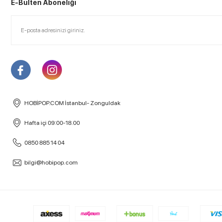
E-Bülten Aboneliği
HOBİPOP.COM İstanbul- Zonguldak
Hafta içi 09:00-18.00
0850 885 14 04
bilgi@hobipop.com