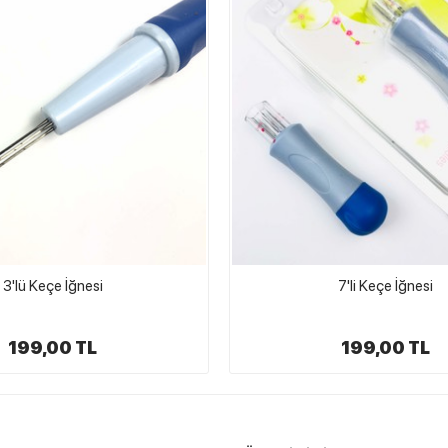
STOKTA YOK
7'li Keçe İğnesi
SKC
Keçe Topu Yapma Al
199,00 TL
100,00 TL