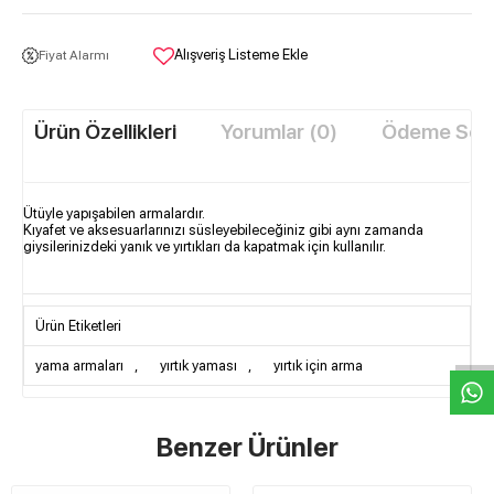
Alışveriş Listeme Ekle
Fiyat Alarmı
Ürün Özellikleri
Yorumlar (0)
Ödeme Seçe
Ütüyle yapışabilen armalardır.
Kıyafet ve aksesuarlarınızı süsleyebileceğiniz gibi aynı zamanda
giysilerinizdeki yanık ve yırtıkları da kapatmak için kullanılır.
W
h
t
s
a
p
p
D
e
s
e
H
a
t
t
Ürün Etiketleri
yama armaları
,
yırtık yaması
,
yırtık için arma
Benzer Ürünler