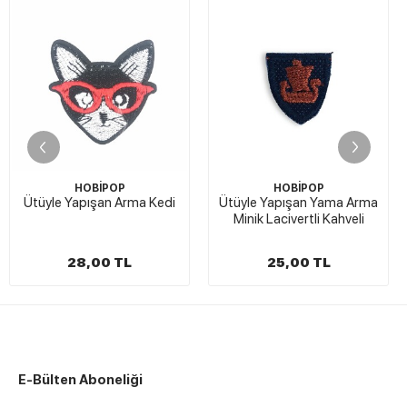
HOBİPOP
HOBİPOP
Yapışan Arma Kedi
Ütüyle Yapışan Yama Arma
Ütüyle Y
Minik Lacivertli Kahveli
28,00 TL
25,00 TL
2
E-Bülten Aboneliği