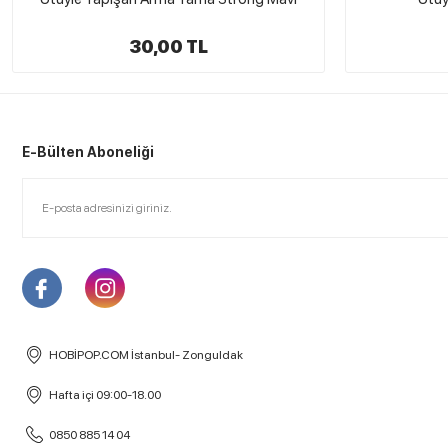
25,00 TL
E-Bülten Aboneliği
HOBİPOP.COM İstanbul- Zonguldak
Hafta içi 09:00-18.00
0850 885 14 04