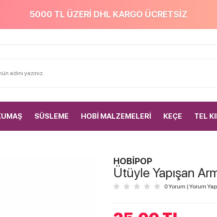
5000 TL ÜZERİ DHL KARGO ÜCRETSİZ
KUMAŞ
SÜSLEME
HOBİ MALZEMELERİ
KEÇE
TEL K
HOBİPOP
Ütüyle Yapışan Arm
0 Yorum
|
Yorum Yap