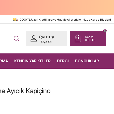
5000 TL Üzeri Kredi Kartı ve Havale Alışverişlerinizde
Kargo Bizden!
0
Üye Girişi
Sepet
0,00
TL
Üye Ol
IRMA
KENDİN YAP KİTLER
DERGİ
BONCUKLAR
a Ayıcık Kapiçino