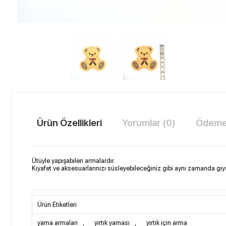
Ürün Özellikleri
Yorumlar (0)
Ödeme 
Ütüyle yapışabilen armalardır.
Kıyafet ve aksesuarlarınızı süsleyebileceğiniz gibi aynı zamanda giysile
Ürün Etiketleri
yama armaları
,
yırtık yaması
,
yırtık için arma