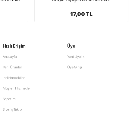
15,00 TL
Hızlı Erişim
Üye
Anasayfa
Yeni Üyelik
Yeni Ürünler
Üye Girişi
İndirimdekiler
Müşteri Hizmetleri
Sepetim
Sipariş Takip