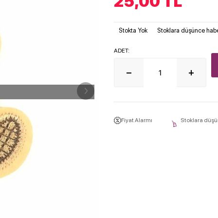
25,00
TL
Stokta Yok
Stoklara düşünce habe
ADET:
Fiyat Alarmı
Stoklara düşü