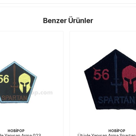
Benzer Ürünler
STOKTA YOK
HOBİPOP
HOBİPOP
şan Arma Spartan 56 Kırmızı
Ütüyle Yapışan Arma Ka