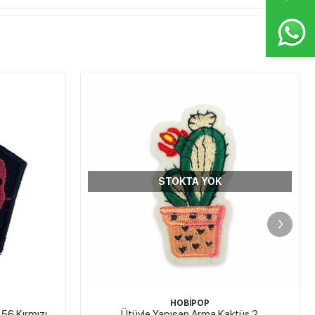
STOKTA YOK
HOBİPOP
ktüs 2
Ütüyle Yapışan Arma Pamuk Prenses