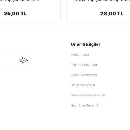
28,00 TL
17,00 TL
Önemli Bilgiler
Hakkımızda
Teslimat Koşulları
Üyelik Sözleşmesi
Satış Sözleşmesi
Garanti ve İade Koşulları
Gizlilik ve Güvenlik