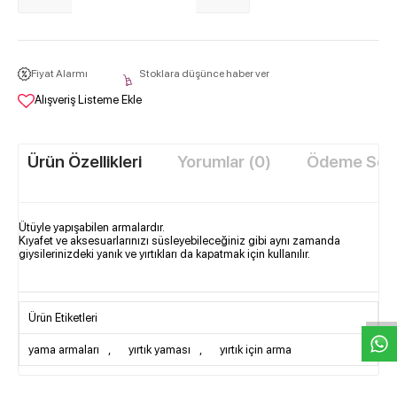
Fiyat Alarmı
Stoklara düşünce haber ver
Alışveriş Listeme Ekle
Ürün Özellikleri
Yorumlar (0)
Ödeme Seçe
Ütüyle yapışabilen armalardır.
Kıyafet ve aksesuarlarınızı süsleyebileceğiniz gibi aynı zamanda
giysilerinizdeki yanık ve yırtıkları da kapatmak için kullanılır.
W
h
t
s
a
p
p
D
e
s
e
H
a
t
t
Ürün Etiketleri
yama armaları
,
yırtık yaması
,
yırtık için arma