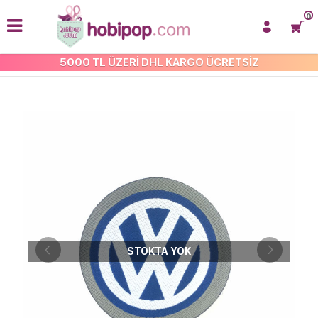
0
5000 TL ÜZERİ DHL KARGO ÜCRETSİZ
İŞLEMELİ ARMA VE APLİKE
STOKTA YOK