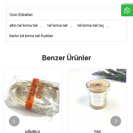
Ürün Etiketleri
altın tel kırma teli
,
tel kırma teli
,
tel kırma teli taç
,
bartın tel kırma teli fiyatları
Benzer Ürünler
%5
indirimli
TAÇ
TAÇ