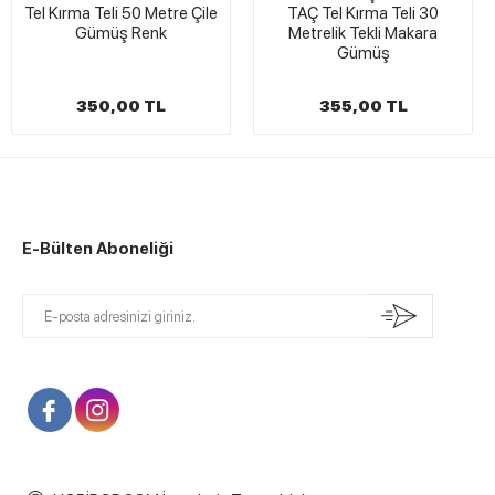
Çile
TAÇ Tel Kırma Teli 30
Tel Kırma Teli Gümüş Re
Metrelik Tekli Makara
100 Gram
Gümüş
1.990,00 TL
355,00 TL
1.890,00 TL
E-Bülten Aboneliği