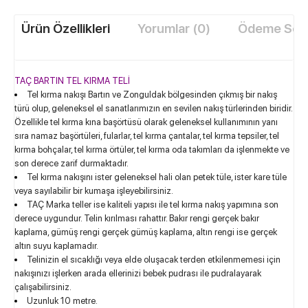
Ürün Özellikleri
Yorumlar (0)
Ödeme Seçe
TAÇ BARTIN TEL KIRMA TELİ
Tel kırma nakışı Bartın ve Zonguldak bölgesinden çıkmış bir nakış
türü olup, geleneksel el sanatlarımızın en sevilen nakış türlerinden biridir.
Özellikle tel kırma kına başörtüsü olarak geleneksel kullanımının yanı
sıra namaz başörtüleri, fularlar, tel kırma çantalar, tel kırma tepsiler, tel
kırma bohçalar, tel kırma örtüler, tel kırma oda takımları da işlenmekte ve
son derece zarif durmaktadır.
Tel kırma nakışını ister geleneksel hali olan petek tüle, ister kare tüle
veya sayılabilir bir kumaşa işleyebilirsiniz.
TAÇ Marka teller ise kaliteli yapısı ile tel kırma nakış yapımına son
derece uygundur. Telin kırılması rahattır. Bakır rengi gerçek bakır
kaplama, gümüş rengi gerçek gümüş kaplama, altın rengi ise gerçek
altın suyu kaplamadır.
Telinizin el sıcaklığı veya elde oluşacak terden etkilenmemesi için
W
h
t
s
a
p
p
D
e
s
e
H
a
t
t
nakışınızı işlerken arada ellerinizi bebek pudrası ile pudralayarak
çalışabilirsiniz.
Uzunluk 10 metre.