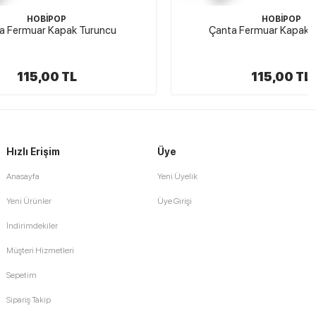
HOBİPOP
runcu
Çanta Fermuar Kapak Haki Yeşil
115,00 TL
Hızlı Erişim
Üye
Anasayfa
Yeni Üyelik
Yeni Ürünler
Üye Girişi
İndirimdekiler
Müşteri Hizmetleri
Sepetim
Sipariş Takip