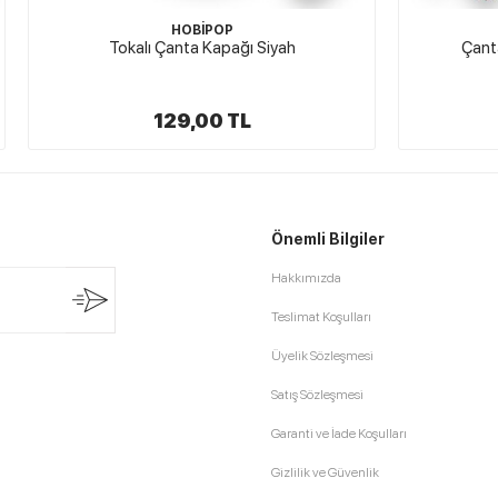
HOBİPOP
HOBİPOP
lı Çanta Kapağı Siyah
Çanta Fermuar Kapak Tu
129,00 TL
115,00 TL
Önemli Bilgiler
Hakkımızda
Teslimat Koşulları
Üyelik Sözleşmesi
Satış Sözleşmesi
Garanti ve İade Koşulları
Gizlilik ve Güvenlik