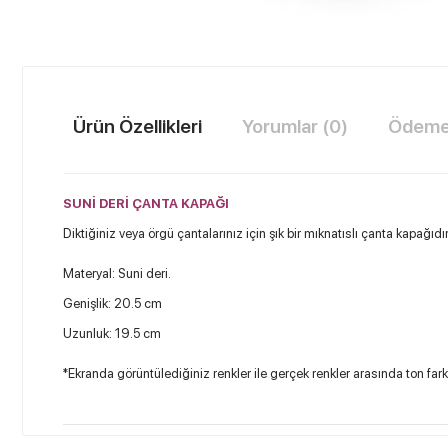
Ürün Özellikleri
Yorumlar (0)
Ödeme 
SUNİ DERİ ÇANTA KAPAĞI
Diktiğiniz veya örgü çantalarınız için şık bir mıknatıslı çanta kapağıdır
Materyal: Suni deri.
Genişlik: 20.5 cm
Uzunluk: 19.5 cm
*Ekranda görüntülediğiniz renkler ile gerçek renkler arasında ton farklı