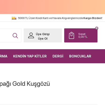
5000 TL Üzeri Kredi Kartı ve Havale Alışverişlerinizde
Kargo Bizden!
0
Üye Girişi
Sepet
0,00
TL
Üye Ol
IRMA
KENDİN YAP KİTLER
DERGİ
BONCUKLAR
apağı Gold Kuşgözü