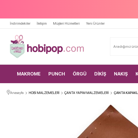
İndirimdekiler
İletişim
Müşteri Hizmetleri
Yeni Ürünler
MAKROME
PUNCH
ÖRGÜ
DİKİŞ
NAKIŞ
Anasayfa
HOBİ MALZEMELERİ
ÇANTA YAPIM MALZEMELERİ
ÇANTA KAPAKL