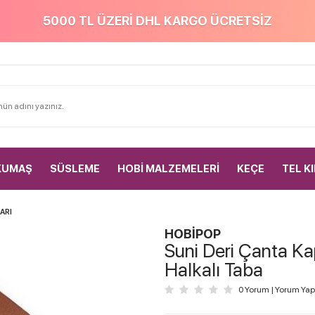
5000 TL ÜZERİ DHL KARGO ÜCRETSİZ
KUMAŞ
SÜSLEME
HOBİ MALZEMELERİ
KEÇE
TEL K
ARI
HOBİPOP
Suni Deri Çanta K
Halkalı Taba
0 Yorum
|
Yorum Yap