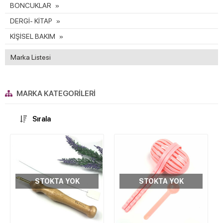
BONCUKLAR
DERGİ- KİTAP
KİŞİSEL BAKIM
Marka Listesi
MARKA KATEGORILERI
Sırala
STOKTA YOK
STOKTA YOK
W
h
t
s
a
p
p
D
e
s
e
H
a
t
t