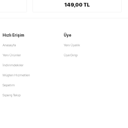
240,00 TL
Hızlı Erişim
Üye
Anasayfa
Yeni Üyelik
Yeni Ürünler
Üye Girişi
İndirimdekiler
Müşteri Hizmetleri
Sepetim
Sipariş Takip