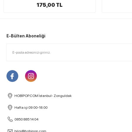
150,00 TL
E-Bülten Aboneliği
HOBİPOP.COM İstanbul- Zonguldak
Hafta içi 09:00-18.00
0850 885 14 04
bilgi@hobipop.com