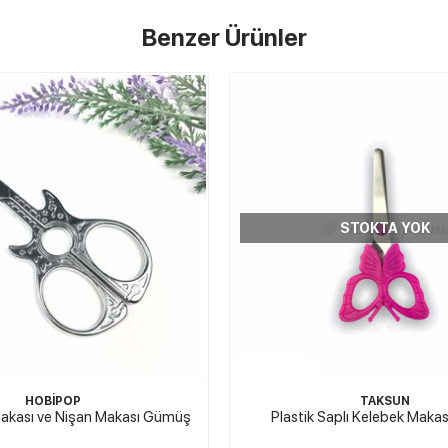
Benzer Ürünler
STOKTA YOK
STOKTA YOK
TAKSUN
Titanyum Kumaş Makası B
Saplı Kelebek Makas Pembe