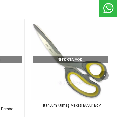
STOKTA YOK
üyük Boy
HOBİPOP
Nakış ve Söz Makası Antik Füme