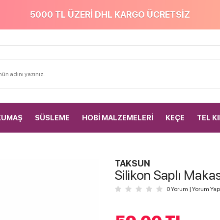
5000 TL ÜZERİ DHL KARGO ÜCRETSİZ
KUMAŞ
SÜSLEME
HOBİ MALZEMELERİ
KEÇE
TEL K
TAKSUN
Silikon Saplı Mak
0 Yorum
|
Yorum Yap