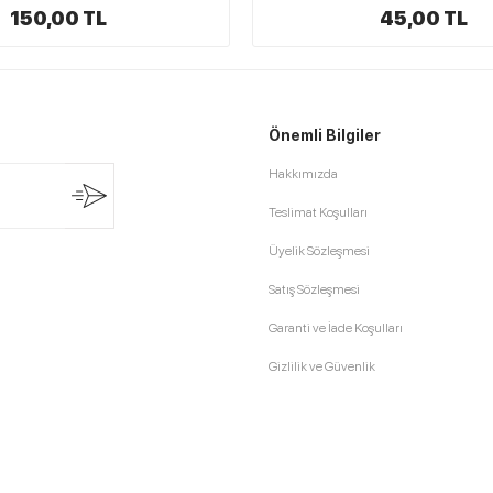
45,00 TL
149,00 TL
Önemli Bilgiler
Hakkımızda
Teslimat Koşulları
Üyelik Sözleşmesi
Satış Sözleşmesi
Garanti ve İade Koşulları
Gizlilik ve Güvenlik