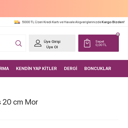
5000 TL Üzeri Kredi Kartı ve Havale Alışverişlerinizde
Kargo Bizden!
0
Üye Girişi
Sepet
0,00
TL
Üye Ol
IRMA
KENDİN YAP KİTLER
DERGİ
BONCUKLAR
as 20 cm Mor