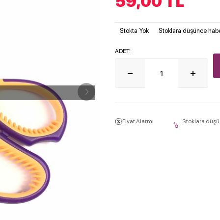
59,00
TL
Stokta Yok
Stoklara düşünce habe
ADET:
Fiyat Alarmı
Stoklara düşü