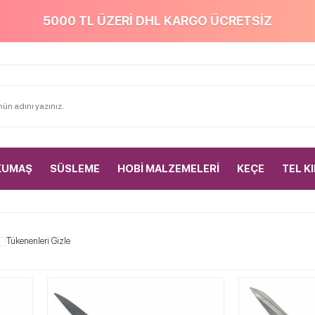
5000 TL ÜZERİ DHL KARGO ÜCRETSİZ
KUMAŞ
SÜSLEME
HOBİ MALZEMELERİ
KEÇE
TEL K
Tükenenleri Gizle