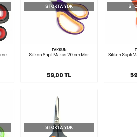
STOKTA YOK
STO
TAKSUN
rmızı
Silikon Saplı Makas 20 cm Mor
Silikon Saplı
59,00 TL
59
STOKTA YOK