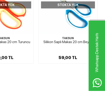
KTA YOK
STOKTA YOK
Whatsapp Destek Hattı
TAKSUN
TAKSUN
 Makas 20 cm Turuncu
Silikon Saplı Makas 20 cm Beyaz
,00 TL
59,00 TL