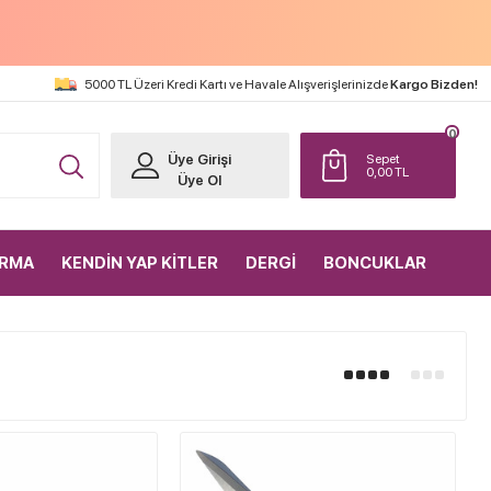
5000 TL Üzeri Kredi Kartı ve Havale Alışverişlerinizde
Kargo Bizden!
0
Üye Girişi
Sepet
0,00
TL
Üye Ol
IRMA
KENDİN YAP KİTLER
DERGİ
BONCUKLAR