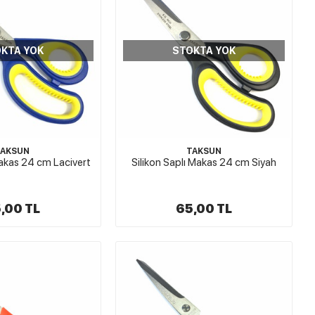
KTA YOK
STOKTA YOK
TAKSUN
TAKSUN
Makas 24 cm Lacivert
Silikon Saplı Makas 24 cm Siyah
,00 TL
65,00 TL