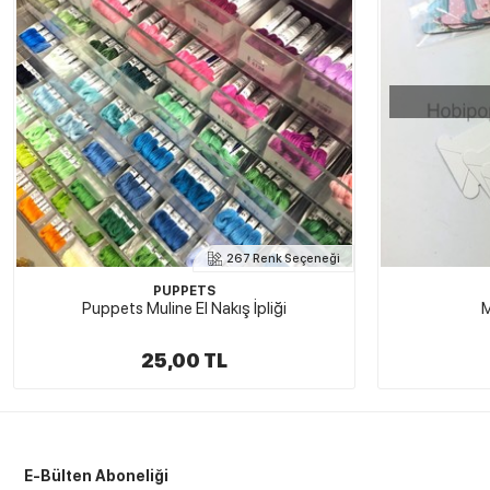
267 Renk Seçeneği
PUPPETS
Puppets Muline El Nakış İpliği
M
25,00 TL
E-Bülten Aboneliği