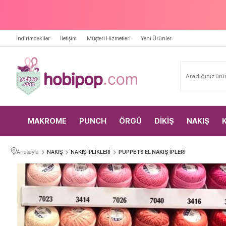
İndirimdekiler
İletişim
Müşteri Hizmetleri
Yeni Ürünler
MAKROME
PUNCH
ÖRGÜ
DİKİŞ
NAKIŞ
Anasayfa
NAKIŞ
NAKIŞ İPLİKLERİ
PUPPETS EL NAKIŞ İPLERİ