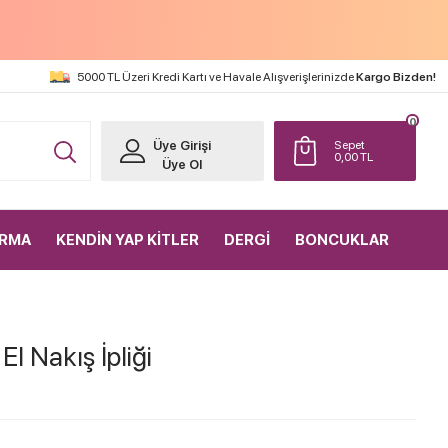
5000 TL Üzeri Kredi Kartı ve Havale Alışverişlerinizde
Kargo Bizden!
0
Üye Girişi
Sepet
0,00
TL
Üye Ol
IRMA
KENDİN YAP KİTLER
DERGİ
BONCUKLAR
l Nakış İpliği