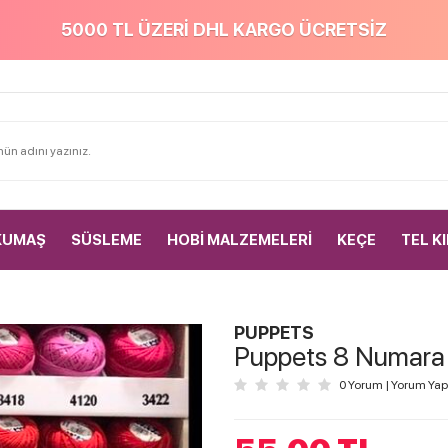
5000 TL ÜZERİ DHL KARGO ÜCRETSİZ
KUMAŞ
SÜSLEME
HOBİ MALZEMELERİ
KEÇE
TEL K
PUPPETS
Puppets 8 Numara E
0 Yorum
|
Yorum Yap