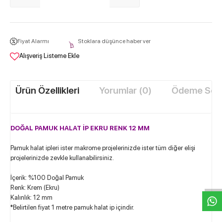
Fiyat Alarmı
Stoklara düşünce haber ver
Alışveriş Listeme Ekle
Ürün Özellikleri
Yorumlar (0)
Ödeme Seçe
DOĞAL PAMUK HALAT İP EKRU RENK 12 MM
Pamuk halat ipleri ister makrome projelerinizde ister tüm diğer elişi
W
h
t
s
a
p
p
D
e
s
e
H
a
t
t
projelerinizde zevkle kullanabilirsiniz.
İçerik: %100 Doğal Pamuk
Renk: Krem (Ekru)
Kalınlık: 12 mm
*Belirtilen fiyat 1 metre pamuk halat ip içindir.