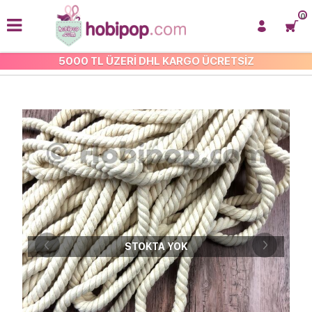
0
5000 TL ÜZERİ DHL KARGO ÜCRETSİZ
PAMUK HALAT VE JÜT HALAT
STOKTA YOK