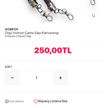
HOBİPOP
Örgü Hortum Çanta Sapı Kahverengi
0 Yorum
|
Yorum Yap
250,00
TL
ADET
Alışveriş Listeme Ekle
Fiyat Alarmı