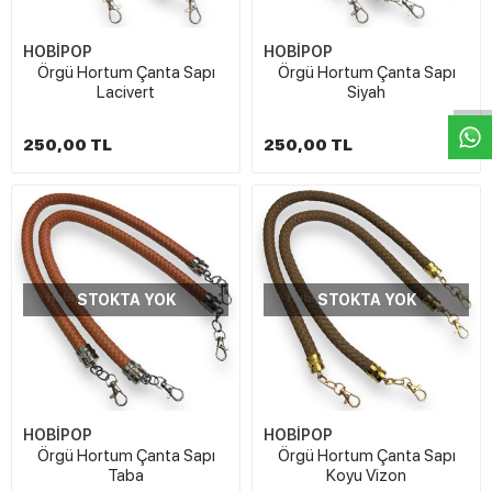
W
h
t
s
a
p
p
D
e
s
e
H
a
t
t
HOBİPOP
HOBİPOP
Örgü Hortum Çanta Sapı
Örgü Hortum Çanta Sapı
Lacivert
Siyah
250,00 TL
250,00 TL
STOKTA YOK
STOKTA YOK
HOBİPOP
HOBİPOP
Örgü Hortum Çanta Sapı
Örgü Hortum Çanta Sapı
Taba
Koyu Vizon