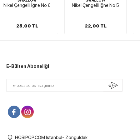
SWALLOW
SWALLOW
o 6
Nikel Çengelli İğne No 5
Nikel Çengelli İğne No 
22,00 TL
20,00 TL
E-Bülten Aboneliği
HOBİPOP.COM İstanbul- Zonguldak