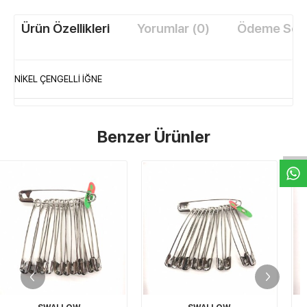
Ürün Özellikleri
Yorumlar (0)
Ödeme Seçe
NİKEL ÇENGELLİ İĞNE
W
h
t
s
a
p
p
D
e
s
e
H
a
t
t
Benzer Ürünler