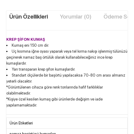
Ürün Özellikleri
Yorumlar (0)
Ödeme Seçe
KREP ŞİFON KUMAŞ
Kumaş eni 150 cm dir.
Uç kısmına iğne oyası yaparak veya tel kırma nakışı işlenmiş tülünüzü
geçirerek namaz baş örtülük olarak kullanabileceğiniz ince krep
kumaşlardır.
Yarı transparan krep şifon kumaşlardır.
Standart ölçülerde bir başörtü y​apılacaksa 70-80 cm arası almanız
yeterli olacaktır.
*Görüntülenen cihaza göre renk tonlarında hafif farklılıklar
olabilmektedir.
*Kişiye özel kesilen kumaş gibi ürünlerde değişim ve iade
yapılamamaktadır.
Ürün Etiketleri
namaz başörtüsü kumaşları