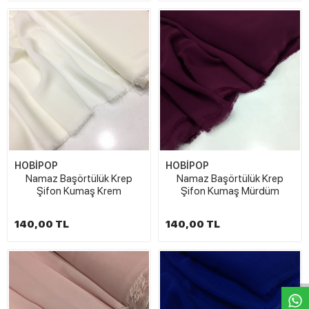
HOBİPOP
HOBİPOP
Namaz Başörtülük Krep
Namaz Başörtülük Krep
Şifon Kumaş Krem
Şifon Kumaş Mürdüm
140,00 TL
140,00 TL
W
h
t
s
a
p
p
D
e
s
e
H
a
t
t