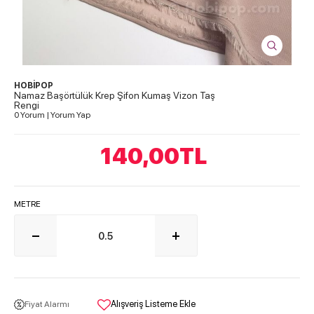
HOBİPOP
Namaz Başörtülük Krep Şifon Kumaş Vizon Taş
Rengi
0 Yorum
|
Yorum Yap
140,00
TL
METRE
Alışveriş Listeme Ekle
Fiyat Alarmı