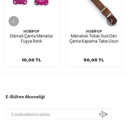
OBİPOP
HOBİPOP
HO
Çanta Mıknatısı
Mıknatıslı Tokalı Suni Deri
Çanta ve 
şya Renk
Çanta Kapama Taba Uzun
Gümüş R
0,00 TL
50,00 TL
90,
E-Bülten Aboneliği