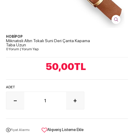
HOBİPOP
Mıknatıslı Altın Tokalı Suni Deri Çanta Kapama
Taba Uzun
0 Yorum
|
Yorum Yap
50,00
TL
ADET
Alışveriş Listeme Ekle
Fiyat Alarmı