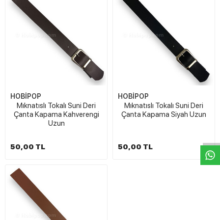
HOBİPOP
HOBİPOP
Mıknatıslı Tokalı Suni Deri
Mıknatıslı Tokalı Suni Deri
W
h
t
s
a
p
p
D
e
s
e
H
a
t
t
Çanta Kapama Kahverengi
Çanta Kapama Siyah Uzun
Uzun
50,00 TL
50,00 TL