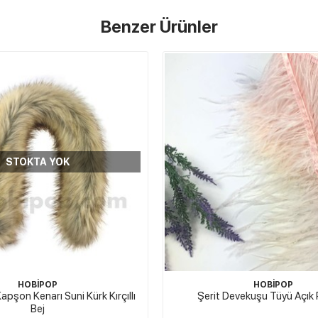
Benzer Ürünler
STOKTA YOK
HOBİPOP
HOBİPOP
pşon Kenarı Suni Kürk Kırçıllı
Şerit Devekuşu Tüyü Açı
Bej