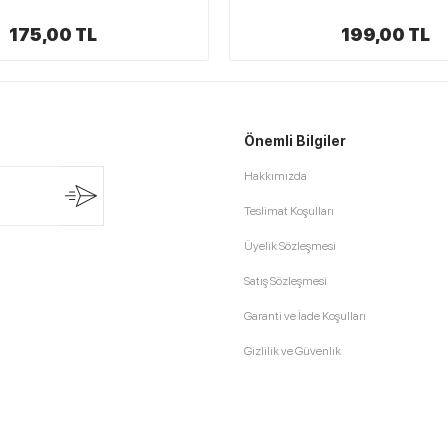
175,00 TL
199,00 TL
Önemli Bilgiler
Hakkımızda
Teslimat Koşulları
Üyelik Sözleşmesi
Satış Sözleşmesi
Garanti ve İade Koşulları
Gizlilik ve Güvenlik