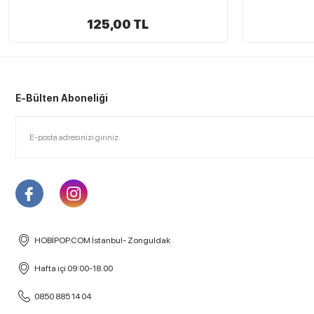
125,00 TL
E-Bülten Aboneliği
HOBİPOP.COM İstanbul- Zonguldak
Hafta içi 09:00-18.00
0850 885 14 04