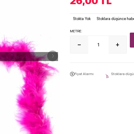
26,00
TL
Stokta Yok
Stoklara düşünce habe
METRE:
Fiyat Alarmı
Stoklara düşü