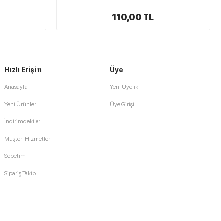
110,00 TL
Hızlı Erişim
Üye
Anasayfa
Yeni Üyelik
Yeni Ürünler
Üye Girişi
İndirimdekiler
Müşteri Hizmetleri
Sepetim
Sipariş Takip