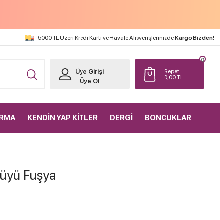
5000 TL Üzeri Kredi Kartı ve Havale Alışverişlerinizde
Kargo Bizden!
0
Üye Girişi
Sepet
0,00
TL
Üye Ol
IRMA
KENDİN YAP KİTLER
DERGİ
BONCUKLAR
Tüyü Fuşya