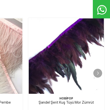
HOBİPOP
k Pembe
Şandel Şerit Kuş Tüyü Mor Zümrüt