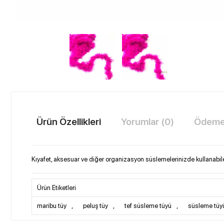
Ürün Özellikleri
Yorumlar (0)
Ödeme 
Kıyafet, aksesuar ve diğer organizasyon süslemelerinizde kullanabilec
Ürün Etiketleri
maribu tüy
,
peluş tüy
,
tef süsleme tüyü
,
süsleme tüy