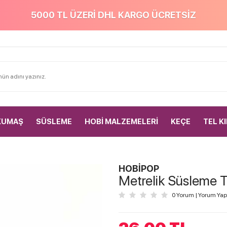
5000 TL ÜZERİ DHL KARGO ÜCRETSİZ
KUMAŞ
SÜSLEME
HOBİ MALZEMELERİ
KEÇE
TEL K
HOBİPOP
Metrelik Süsleme 
0 Yorum
|
Yorum Yap