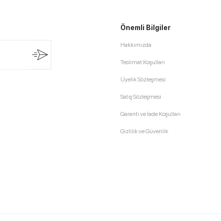
Önemli Bilgiler
Hakkımızda
Teslimat Koşulları
Üyelik Sözleşmesi
Satış Sözleşmesi
Garanti ve İade Koşulları
Gizlilik ve Güvenlik