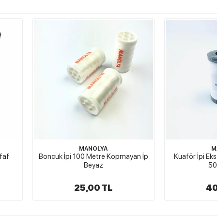
MANOLYA
M
faf
Boncuk İpi 100 Metre Kopmayan İp
Kuaför İpi Eks
Beyaz
50
25,00 TL
40