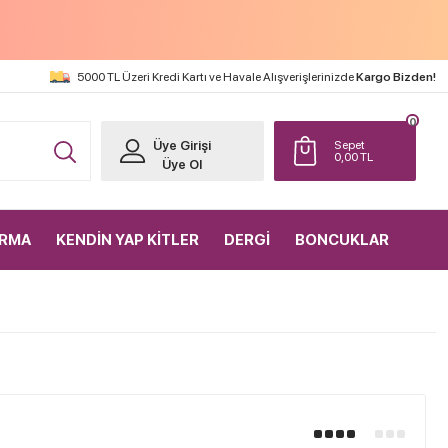
5000 TL Üzeri Kredi Kartı ve Havale Alışverişlerinizde
Kargo Bizden!
0
Üye Girişi
Sepet
0,00
TL
Üye Ol
IRMA
KENDİN YAP KİTLER
DERGİ
BONCUKLAR