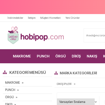
İndirimdekiler
İletişim
Müşteri Hizmetleri
Yeni Ürünler
MAKROME
PUNCH
ÖRGÜ
DİKİŞ
NAKIŞ
KATEGORI MENÜSÜ
MARKA KATEGORILERI
MAKROME
DİKİŞ İPLERİ
PUNCH
ÖRGÜ
DİKİŞ