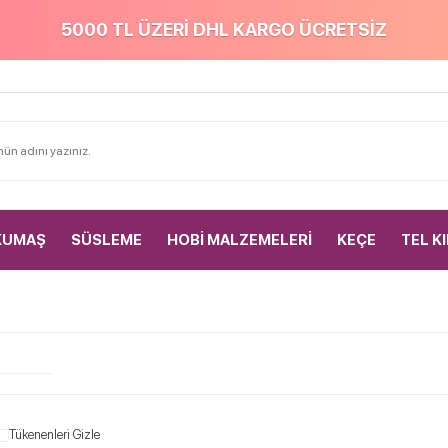
5000 TL ÜZERİ DHL KARGO ÜCRETSİZ
KUMAŞ
SÜSLEME
HOBİ MALZEMELERİ
KEÇE
TEL K
Tükenenleri Gizle