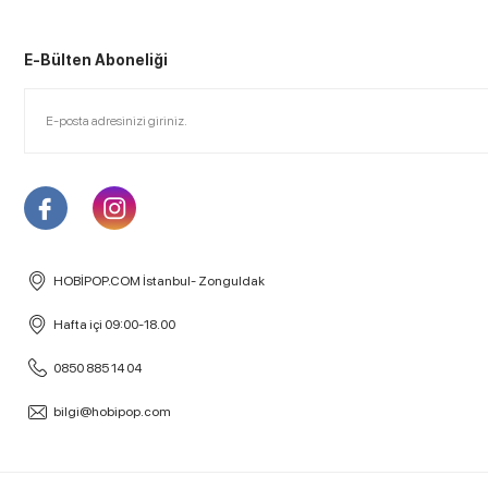
E-Bülten Aboneliği
HOBİPOP.COM İstanbul- Zonguldak
Hafta içi 09:00-18.00
0850 885 14 04
bilgi@hobipop.com