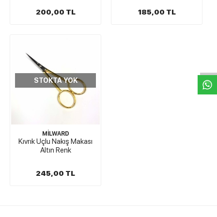
200,00 TL
185,00 TL
W
h
t
s
a
p
p
D
e
s
e
H
a
t
t
STOKTA YOK
MİLWARD
Kıvrık Uçlu Nakış Makası
Altın Renk
245,00 TL