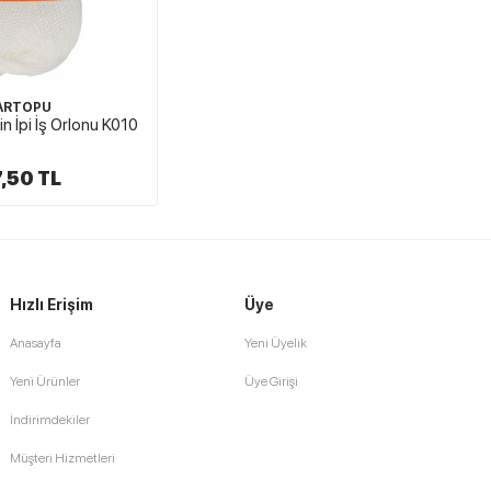
ARTOPU
n İpi İş Orlonu K010
,50 TL
Hızlı Erişim
Üye
Anasayfa
Yeni Üyelik
Yeni Ürünler
Üye Girişi
İndirimdekiler
Müşteri Hizmetleri