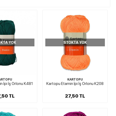
KTA YOK
STOKTA YOK
ARTOPU
KARTOPU
n İpi İş Orlonu K481
Kartopu Etamin İpi İş Orlonu K208
,50 TL
27,50 TL