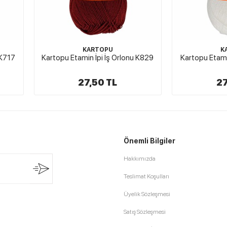
KARTOPU
K
 K717
Kartopu Etamin İpi İş Orlonu K829
Kartopu Etami
27,50 TL
27
Önemli Bilgiler
Hakkımızda
Teslimat Koşulları
Üyelik Sözleşmesi
Satış Sözleşmesi