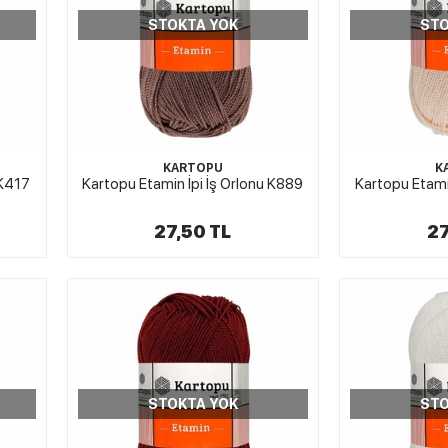
STOKTA YOK
STO
KARTOPU
K
 K417
Kartopu Etamin İpi İş Orlonu K889
Kartopu Etami
27,50 TL
27
STOKTA YOK
STO