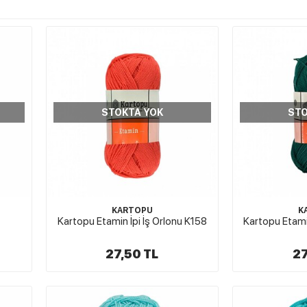
STOKTA YOK
STO
KARTOPU
K
Kartopu Etamin İpi İş Orlonu K158
Kartopu Etami
27,50 TL
27