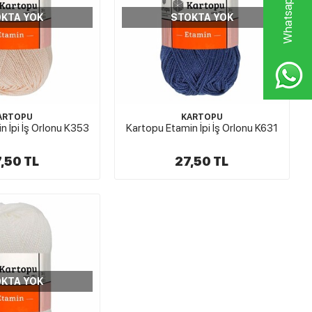
KTA YOK
STOKTA YOK
ARTOPU
KARTOPU
n İpi İş Orlonu K353
Kartopu Etamin İpi İş Orlonu K631
,50 TL
27,50 TL
KTA YOK