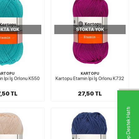
KTA YOK
STOKTA YOK
ARTOPU
KARTOPU
n İpi İş Orlonu K550
Kartopu Etamin İpi İş Orlonu K732
,50 TL
27,50 TL
Whatsapp Destek Hattı