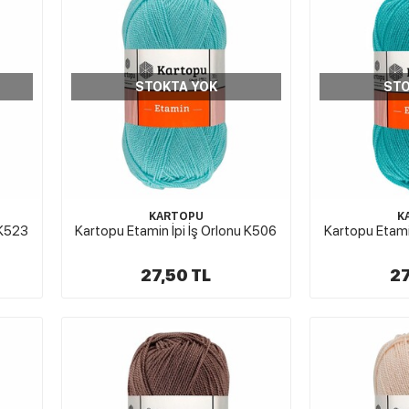
STOKTA YOK
STO
KARTOPU
K
 K523
Kartopu Etamin İpi İş Orlonu K506
Kartopu Etami
27,50 TL
27