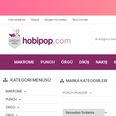
İndirimdekiler
İletişim
Müşteri Hizmetleri
Yeni Ürünler
MAKROME
PUNCH
ÖRGÜ
DİKİŞ
NAKIŞ
KATEGORI MENÜSÜ
MARKA KATEGORILERI
MAKROME
PUNCH İPLİKLERİ
PUNCH
ÖRGÜ
DİKİŞ