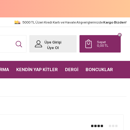
5000 TL Üzeri Kredi Kartı ve Havale Alışverişlerinizde
Kargo Bizden!
0
Üye Girişi
Sepet
0,00
TL
Üye Ol
IRMA
KENDİN YAP KİTLER
DERGİ
BONCUKLAR