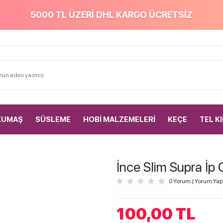
5000 TL ÜZERİ DHL KARGO ÜCRETSİZ
KUMAŞ
SÜSLEME
HOBİ MALZEMELERİ
KEÇE
TEL K
İnce Slim Supra İp
0 Yorum
|
Yorum Yap
100,00
TL