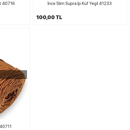
rt 40716
İnce Slim Supra İp Küf Yeşil 41233
100,00 TL
 40711