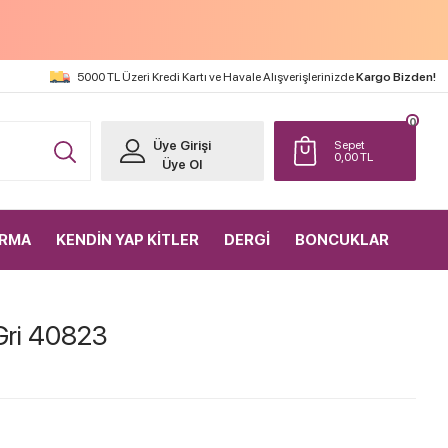
5000 TL Üzeri Kredi Kartı ve Havale Alışverişlerinizde
Kargo Bizden!
0
Üye Girişi
Sepet
0,00
TL
Üye Ol
IRMA
KENDİN YAP KİTLER
DERGİ
BONCUKLAR
 Gri 40823