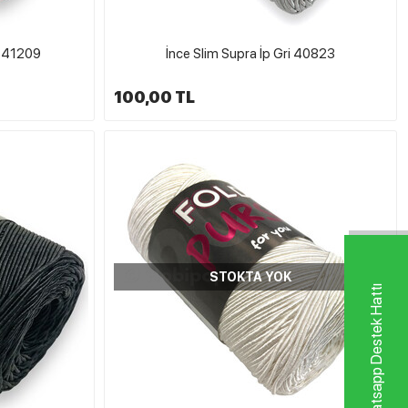
l 41209
İnce Slim Supra İp Gri 40823
100,00 TL
STOKTA YOK
Whatsapp Destek Hattı