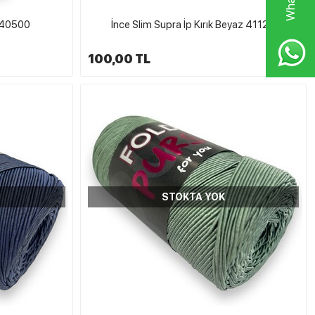
h 40500
İnce Slim Supra İp Kırık Beyaz 41127
100,00 TL
STOKTA YOK