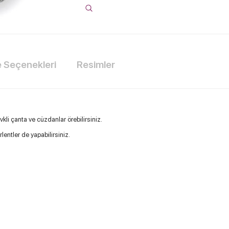
Seçenekleri
Resimler
evkli çanta ve cüzdanlar örebilirsiniz.
lentler de yapabilirsiniz.