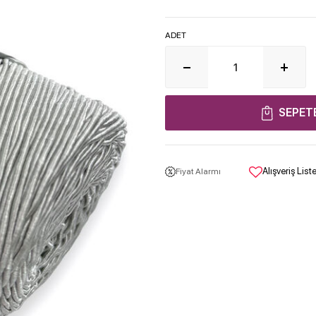
ADET
SEPET
Alışveriş Lis
Fiyat Alarmı