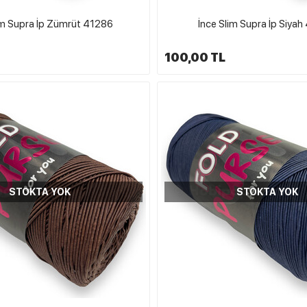
im Supra İp Zümrüt 41286
İnce Slim Supra İp Siya
100,00 TL
STOKTA YOK
STOKTA YOK