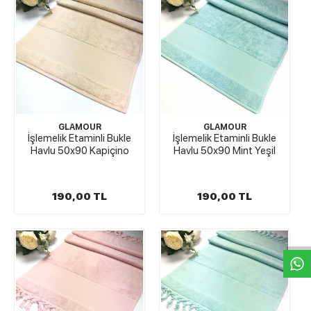
GLAMOUR
GLAMOUR
İşlemelik Etaminli Bukle
İşlemelik Etaminli Bukle
Havlu 50x90 Kapiçino
Havlu 50x90 Mint Yeşil
190,00 TL
190,00 TL
W
h
t
s
a
p
p
D
e
s
e
H
a
t
t