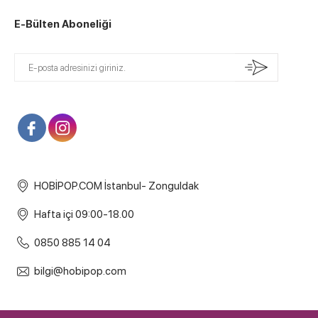
E-Bülten Aboneliği
HOBİPOP.COM İstanbul- Zonguldak
Hafta içi 09:00-18.00
0850 885 14 04
bilgi@hobipop.com