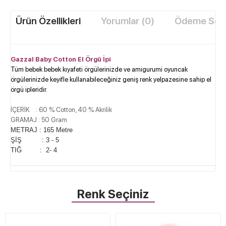
Ürün Özellikleri
Yorumlar (0)
Ödeme Seçe
Gazzal Baby Cotton El Örgü İpi
Tüm bebek bebek kıyafeti örgülerinizde ve amigurumi oyuncak
örgülerinizde keyifle kullanabileceğiniz geniş renk yelpazesine sahip el
örgü ipleridir.
İÇERİK : 60 % Cotton, 40 % Akrilik
GRAMAJ : 50 Gram
METRAJ : 165 Metre
ŞİŞ : 3 - 5
TIĞ : 2- 4
Renk Seçiniz