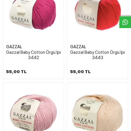
W
h
t
s
a
p
p
D
e
s
e
H
a
t
t
GAZZAL
GAZZAL
Gazzal Baby Cotton Örgü İpi
Gazzal Baby Cotton Örgü İpi
3442
3443
55,00 TL
55,00 TL