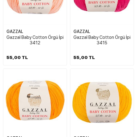
GAZZAL
GAZZAL
Gazzal Baby Cotton Örgü İpi
Gazzal Baby Cotton Örgü İpi
3412
3415
55,00 TL
55,00 TL