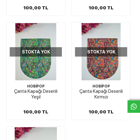
100,00 TL
100,00 TL
STOKTA YOK
STOKTA YOK
W
h
t
s
a
p
p
D
e
s
e
H
a
t
t
HOBİPOP
HOBİPOP
Çanta Kapağı Desenli
Çanta Kapağı Desenli
Yeşil
Kırmızı
100,00 TL
100,00 TL