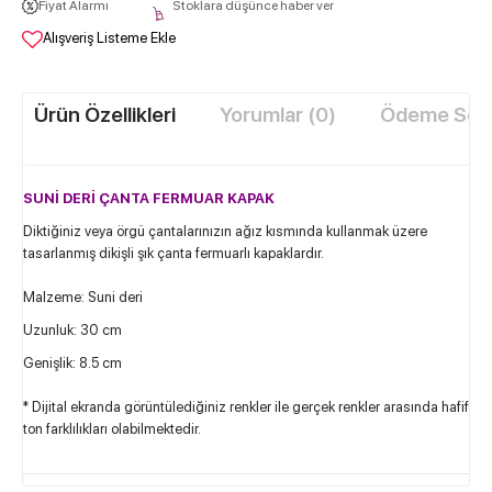
Fiyat Alarmı
Stoklara düşünce haber ver
Alışveriş Listeme Ekle
Ürün Özellikleri
Yorumlar (0)
Ödeme Seçe
SUNİ DERİ ÇANTA FERMUAR KAPAK
Diktiğiniz veya örgü çantalarınızın ağız kısmında kullanmak üzere
tasarlanmış dikişli şık çanta fermuarlı kapaklardır.
Malzeme: Suni deri
Uzunluk: 30 cm
Genişlik: 8.5 cm
* Dijital ekranda görüntülediğiniz renkler ile gerçek renkler arasında hafif
ton farklılıkları olabilmektedir.