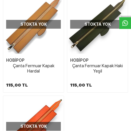
W
h
t
s
a
p
p
D
e
s
e
H
a
t
t
STOKTA YOK
STOKTA YOK
HOBİPOP
HOBİPOP
Çanta Fermuar Kapak
Çanta Fermuar Kapak Haki
Hardal
Yeşil
115,00 TL
115,00 TL
STOKTA YOK