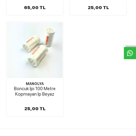
65,00 TL
25,00 TL
W
h
t
s
a
p
p
D
e
s
e
H
a
t
t
MANOLYA
Boncuk İpi 100 Metre
Kopmayan İp Beyaz
25,00 TL