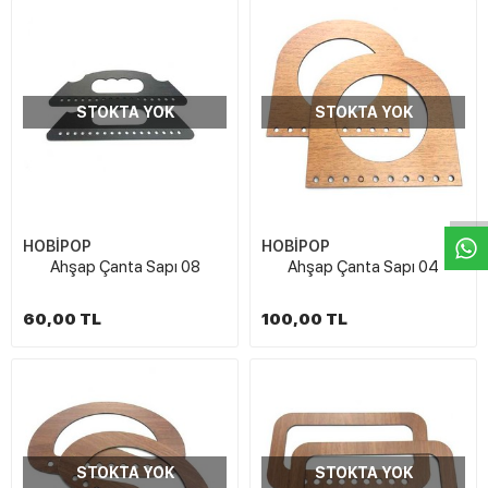
STOKTA YOK
STOKTA YOK
W
h
t
s
a
p
p
D
e
s
e
H
a
t
t
HOBİPOP
HOBİPOP
Ahşap Çanta Sapı 08
Ahşap Çanta Sapı 04
60,00 TL
100,00 TL
STOKTA YOK
STOKTA YOK