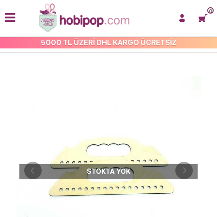
0
5000 TL ÜZERİ DHL KARGO ÜCRETSİZ
TÜM ÇANTA SAPLARI
STOKTA YOK