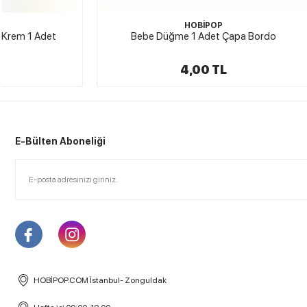
HOBİPOP
Bebe Düğme 1 Adet Çapa Bordo
Ahşap Bebe 
4,00 TL
E-Bülten Aboneliği
HOBİPOP.COM İstanbul- Zonguldak