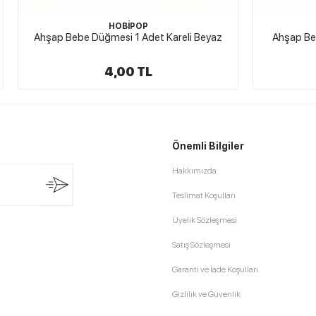
HOBİPOP
HOBİPOP
Düğmesi 1 Adet Kareli Beyaz
Ahşap Bebe Düğmesi 1 Adet Ka
4,00 TL
4,00 TL
Önemli Bilgiler
Hakkımızda
Teslimat Koşulları
Üyelik Sözleşmesi
Satış Sözleşmesi
Garanti ve İade Koşulları
Gizlilik ve Güvenlik