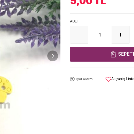
5,00
TL
ADET
SEPET
Alışveriş Lis
Fiyat Alarmı