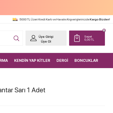
5000 TL Üzeri Kredi Kartı ve Havale Alışverişlerinizde
Kargo Bizden!
0
Üye Girişi
Sepet
0,00
TL
Üye Ol
IRMA
KENDİN YAP KİTLER
DERGİ
BONCUKLAR
tar Sarı 1 Adet