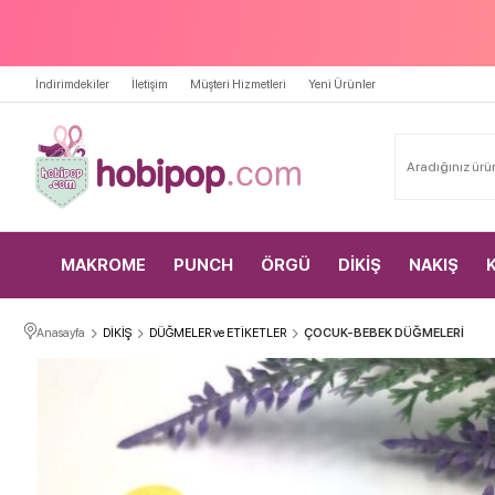
İndirimdekiler
İletişim
Müşteri Hizmetleri
Yeni Ürünler
MAKROME
PUNCH
ÖRGÜ
DİKİŞ
NAKIŞ
Anasayfa
DİKİŞ
DÜĞMELER ve ETİKETLER
ÇOCUK-BEBEK DÜĞMELERİ