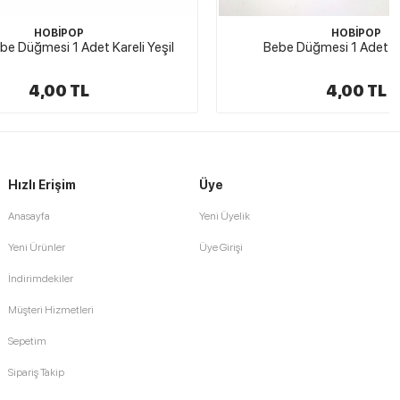
HOBİPOP
reli Yeşil
Bebe Düğmesi 1 Adet Smiley 03
4,00 TL
Hızlı Erişim
Üye
Anasayfa
Yeni Üyelik
Yeni Ürünler
Üye Girişi
İndirimdekiler
Müşteri Hizmetleri
Sepetim
Sipariş Takip