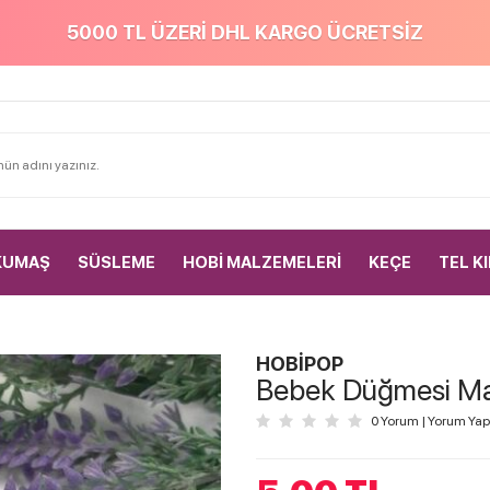
5000 TL ÜZERİ DHL KARGO ÜCRETSİZ
KUMAŞ
SÜSLEME
HOBİ MALZEMELERİ
KEÇE
TEL K
HOBİPOP
Bebek Düğmesi Man
0 Yorum
|
Yorum Yap