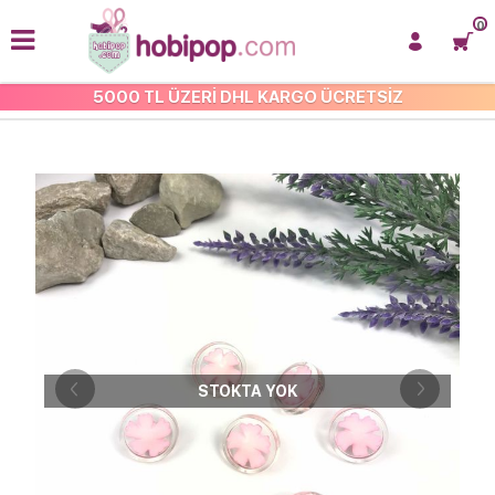
0
5000 TL ÜZERİ DHL KARGO ÜCRETSİZ
ÇOCUK-BEBEK DÜĞMELERİ
STOKTA YOK