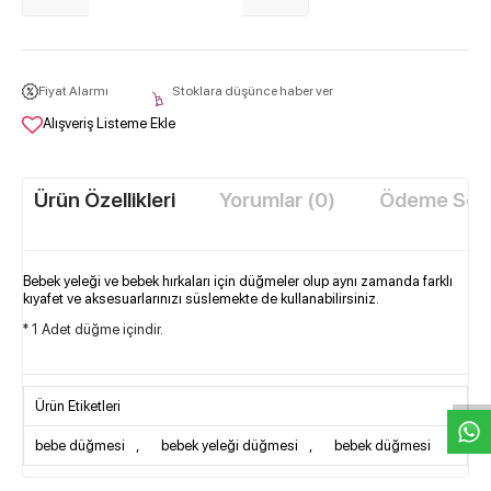
Fiyat Alarmı
Stoklara düşünce haber ver
Alışveriş Listeme Ekle
Ürün Özellikleri
Yorumlar (0)
Ödeme Seçe
Bebek yeleği ve bebek hırkaları için düğmeler olup aynı zamanda farklı
kıyafet ve aksesuarlarınızı süslemekte de kullanabilirsiniz.
* 1 Adet düğme içindir.
W
h
t
s
a
p
p
D
e
s
e
H
a
t
t
Ürün Etiketleri
bebe düğmesi
,
bebek yeleği düğmesi
,
bebek düğmesi