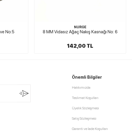
NURGE
NURGE
ız Ağaç Nakış Kasnağı No: 6
Vidasız Plastik Kasnak 
142,00 TL
65,00 TL
Önemli Bilgiler
Hakkımızda
Teslimat Koşulları
Üyelik Sözleşmesi
Satış Sözleşmesi
Garanti ve İade Koşulları