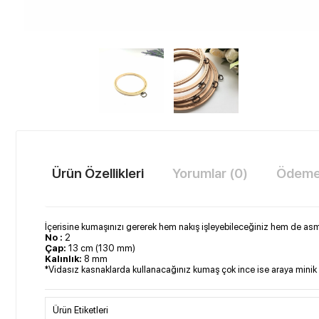
Ürün Özellikleri
Yorumlar (0)
Ödeme 
İçerisine kumaşınızı gererek hem nakış işleyebileceğiniz hem de asm
No :
2
Çap:
13 cm (130 mm)
Kalınlık:
8 mm
*Vidasız kasnaklarda kullanacağınız kumaş çok ince ise araya minik bi
Ürün Etiketleri