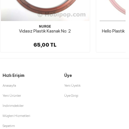
HELLO
No: 2
Hello Plastik Pembe Nakış Kasnağı 24 cm
75,00 TL
Hızlı Erişim
Üye
Anasayfa
Yeni Üyelik
Yeni Ürünler
Üye Girişi
İndirimdekiler
Müşteri Hizmetleri
Sepetim