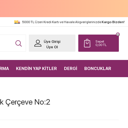
5000 TL Üzeri Kredi Kartı ve Havale Alışverişlerinizde
Kargo Bizden!
0
Üye Girişi
Sepet
0,00
TL
Üye Ol
IRMA
KENDİN YAP KİTLER
DERGİ
BONCUKLAR
k Çerçeve No:2