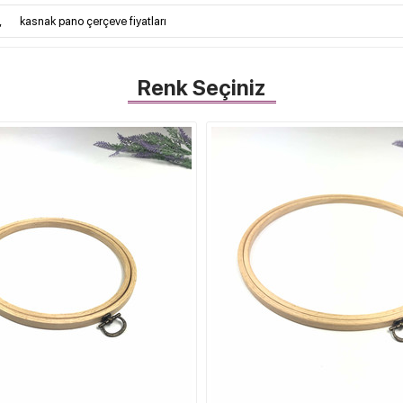
,
kasnak pano çerçeve fiyatları
Renk Seçiniz