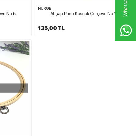
NURGE
eve No:5
Ahşap Pano Kasnak Çerçeve No:1
135,00 TL