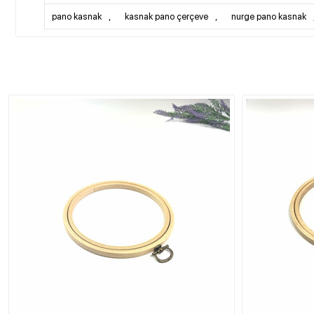
pano kasnak
,
kasnak pano çerçeve
,
nurge pano kasnak