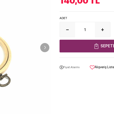
140,00
TL
ADET
SEPET
Alışveriş Lis
Fiyat Alarmı