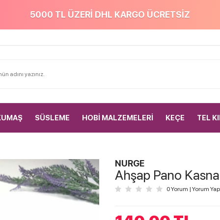
5000 TL ÜZERİ DHL KARGO ÜCRETSİZ
KUMAŞ
SÜSLEME
HOBİ MALZEMELERİ
KEÇE
TEL K
NURGE
Ahşap Pano Kasna
0 Yorum
|
Yorum Yap